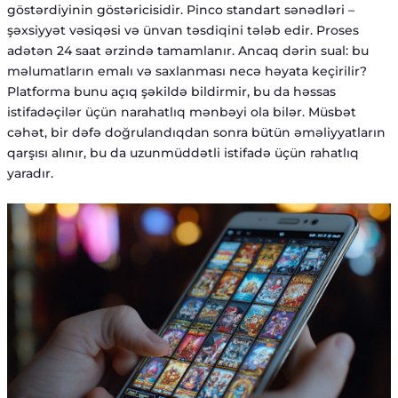
göstərdiyinin göstəricisidir. Pinco standart sənədləri –
şəxsiyyət vəsiqəsi və ünvan təsdiqini tələb edir. Proses
adətən 24 saat ərzində tamamlanır. Ancaq dərin sual: bu
məlumatların emalı və saxlanması necə həyata keçirilir?
Platforma bunu açıq şəkildə bildirmir, bu da həssas
istifadəçilər üçün narahatlıq mənbəyi ola bilər. Müsbət
cəhət, bir dəfə doğrulandıqdan sonra bütün əməliyyatların
qarşısı alınır, bu da uzunmüddətli istifadə üçün rahatlıq
yaradır.