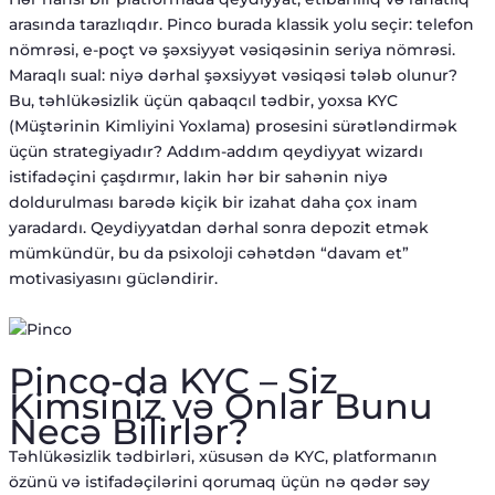
arasında tarazlıqdır. Pinco burada klassik yolu seçir: telefon
nömrəsi, e-poçt və şəxsiyyət vəsiqəsinin seriya nömrəsi.
Maraqlı sual: niyə dərhal şəxsiyyət vəsiqəsi tələb olunur?
Bu, təhlükəsizlik üçün qabaqcıl tədbir, yoxsa KYC
(Müştərinin Kimliyini Yoxlama) prosesini sürətləndirmək
üçün strategiyadır? Addım-addım qeydiyyat wizardı
istifadəçini çaşdırmır, lakin hər bir sahənin niyə
doldurulması barədə kiçik bir izahat daha çox inam
yaradardı. Qeydiyyatdan dərhal sonra depozit etmək
mümkündür, bu da psixoloji cəhətdən “davam et”
motivasiyasını gücləndirir.
Pinco-da KYC – Siz
Kimsiniz və Onlar Bunu
Necə Bilirlər?
Təhlükəsizlik tədbirləri, xüsusən də KYC, platformanın
özünü və istifadəçilərini qorumaq üçün nə qədər səy