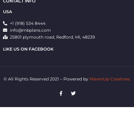
CONTACT INFO
USA
+1 (918) 534 8444
info@mbplans.com
25801 plymouth road, Redford, MI, 48239
LIKE US ON FACEBOOK
© All Rights Reserved 2021 – Powered by
MavenUp Creatives.
F
T
a
w
c
i
e
t
b
t
o
e
o
r
k
-
f