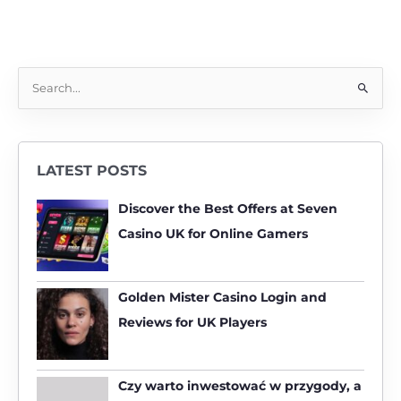
S
e
a
r
LATEST POSTS
c
h
Discover the Best Offers at Seven
f
Casino UK for Online Gamers
o
r
:
Golden Mister Casino Login and
Reviews for UK Players
Czy warto inwestować w przygody, a