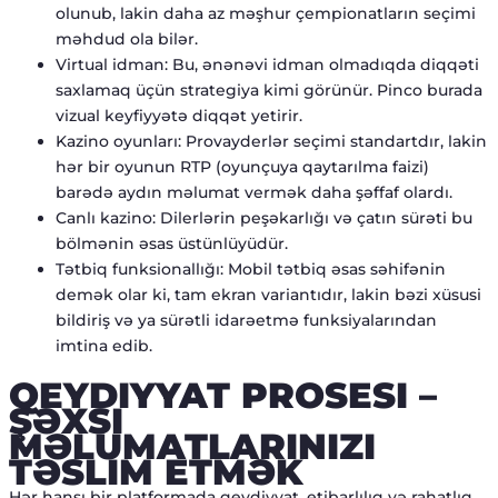
olunub, lakin daha az məşhur çempionatların seçimi
məhdud ola bilər.
Virtual idman: Bu, ənənəvi idman olmadıqda diqqəti
saxlamaq üçün strategiya kimi görünür. Pinco burada
vizual keyfiyyətə diqqət yetirir.
Kazino oyunları: Provayderlər seçimi standartdır, lakin
hər bir oyunun RTP (oyunçuya qaytarılma faizi)
barədə aydın məlumat vermək daha şəffaf olardı.
Canlı kazino: Dilerlərin peşəkarlığı və çatın sürəti bu
bölmənin əsas üstünlüyüdür.
Tətbiq funksionallığı: Mobil tətbiq əsas səhifənin
demək olar ki, tam ekran variantıdır, lakin bəzi xüsusi
bildiriş və ya sürətli idarəetmə funksiyalarından
imtina edib.
QEYDIYYAT PROSESI –
ŞƏXSI
MƏLUMATLARINIZI
TƏSLIM ETMƏK
Hər hansı bir platformada qeydiyyat, etibarlılıq və rahatlıq