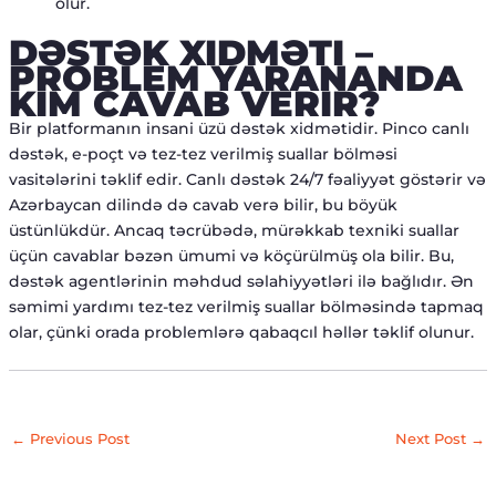
olur.
DƏSTƏK XIDMƏTI –
PROBLEM YARANANDA
KIM CAVAB VERIR?
Bir platformanın insani üzü dəstək xidmətidir. Pinco canlı
dəstək, e-poçt və tez-tez verilmiş suallar bölməsi
vasitələrini təklif edir. Canlı dəstək 24/7 fəaliyyət göstərir və
Azərbaycan dilində də cavab verə bilir, bu böyük
üstünlükdür. Ancaq təcrübədə, mürəkkab texniki suallar
üçün cavablar bəzən ümumi və köçürülmüş ola bilir. Bu,
dəstək agentlərinin məhdud səlahiyyətləri ilə bağlıdır. Ən
səmimi yardımı tez-tez verilmiş suallar bölməsində tapmaq
olar, çünki orada problemlərə qabaqcıl həllər təklif olunur.
←
Previous Post
Next Post
→