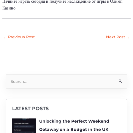
Начните играть сегодня и получите наслаждение от игры в Олимп
Казино!
←
Previous Post
Next Post
→
S
e
a
r
LATEST POSTS
c
h
Unlocking the Perfect Weekend
f
Getaway on a Budget in the UK