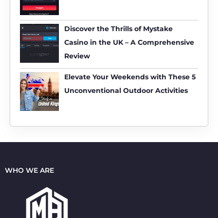
o
r
:
Discover the Thrills of Mystake
Casino in the UK – A Comprehensive
Review
Elevate Your Weekends with These 5
Unconventional Outdoor Activities
WHO WE ARE