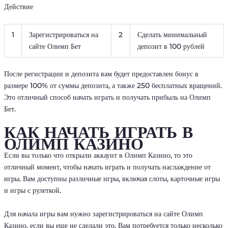
Действие
1
Зарегистрироваться на
2
Сделать минимальный
сайте Олимп Бет
депозит в 100 рублей
После регистрации и депозита вам будет предоставлен бонус в
размере 100% от суммы депозита, а также 250 бесплатных вращений.
Это отличный способ начать играть и получать прибыль на Олимп
Бет.
КАК НАЧАТЬ ИГРАТЬ В
ОЛИМП КАЗИНО
Если вы только что открыли аккаунт в Олимп Казино, то это
отличный момент, чтобы начать играть и получать наслаждение от
игры. Вам доступны различные игры, включая слоты, карточные игры
и игры с рулеткой.
Для начала игры вам нужно зарегистрироваться на сайте Олимп
Казино, если вы еще не сделали это. Вам потребуется только несколько