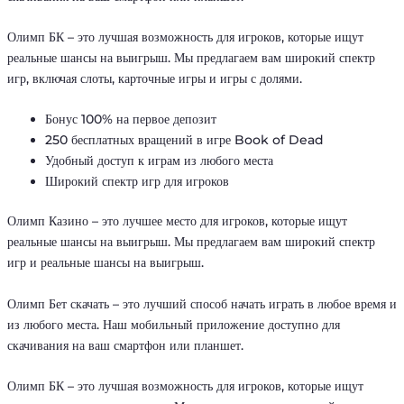
Олимп БК – это лучшая возможность для игроков, которые ищут
реальные шансы на выигрыш. Мы предлагаем вам широкий спектр
игр, включая слоты, карточные игры и игры с долями.
Бонус 100% на первое депозит
250 бесплатных вращений в игре Book of Dead
Удобный доступ к играм из любого места
Широкий спектр игр для игроков
Олимп Казино – это лучшее место для игроков, которые ищут
реальные шансы на выигрыш. Мы предлагаем вам широкий спектр
игр и реальные шансы на выигрыш.
Олимп Бет скачать – это лучший способ начать играть в любое время и
из любого места. Наш мобильный приложение доступно для
скачивания на ваш смартфон или планшет.
Олимп БК – это лучшая возможность для игроков, которые ищут