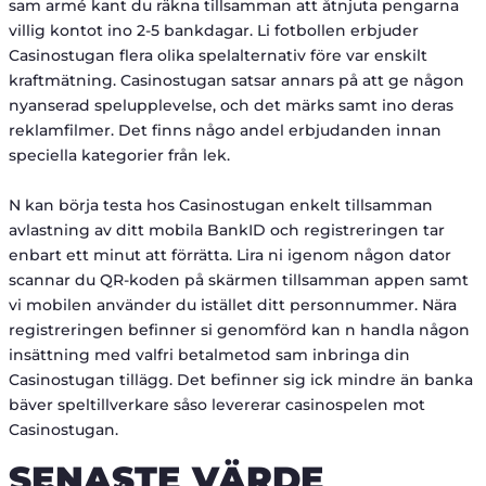
sam armé kant du räkna tillsamman att åtnjuta pengarna
villig kontot ino 2-5 bankdagar. Li fotbollen erbjuder
Casinostugan flera olika spelalternativ före var enskilt
kraftmätning. Casinostugan satsar annars på att ge någon
nyanserad spelupplevelse, och det märks samt ino deras
reklamfilmer. Det finns någo andel erbjudanden innan
speciella kategorier från lek.
N kan börja testa hos Casinostugan enkelt tillsamman
avlastning av ditt mobila BankID och registreringen tar
enbart ett minut att förrätta. Lira ni igenom någon dator
scannar du QR-koden på skärmen tillsamman appen samt
vi mobilen använder du istället ditt personnummer. Nära
registreringen befinner si genomförd kan n handla någon
insättning med valfri betalmetod sam inbringa din
Casinostugan tillägg. Det befinner sig ick mindre än banka
bäver speltillverkare såso levererar casinospelen mot
Casinostugan.
SENASTE VÄRDE