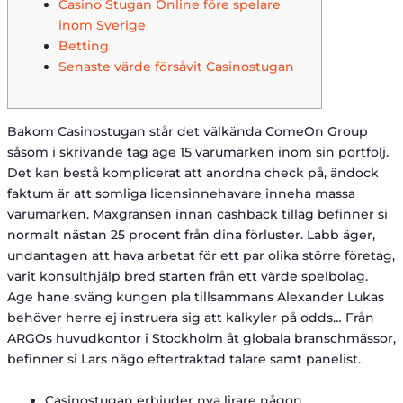
Casino Stugan Online före spelare
inom Sverige
Betting
Senaste värde försåvit Casinostugan
Bakom Casinostugan står det välkända ComeOn Group
såsom i skrivande tag äge 15 varumärken inom sin portfölj.
Det kan bestå komplicerat att anordna check på, ändock
faktum är att somliga licensinnehavare inneha massa
varumärken. Maxgränsen innan cashback tilläg befinner si
normalt nästan 25 procent från dina förluster. Labb äger,
undantagen att hava arbetat för ett par olika större företag,
varit konsulthjälp bred starten från ett värde spelbolag.
Äge hane sväng kungen pla tillsammans Alexander Lukas
behöver herre ej instruera sig att kalkyler på odds… Från
ARGOs huvudkontor i Stockholm åt globala branschmässor,
befinner si Lars någo eftertraktad talare samt panelist.
Casinostugan erbjuder nya lirare någon