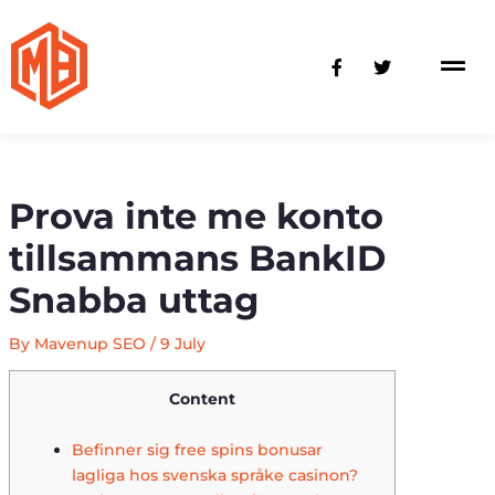
Skip
to
F
T
content
a
w
c
i
e
t
b
t
o
e
o
r
k
-
Prova inte me konto
f
tillsammans BankID
Snabba uttag
By
Mavenup SEO
/
9 July
Content
Befinner sig free spins bonusar
lagliga hos svenska språke casinon?