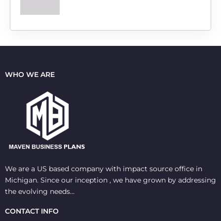
WHO WE ARE
We are a US based company with impact source office in
Michigan. Since our inception , we have grown by addressing
the evolving needs…
CONTACT INFO