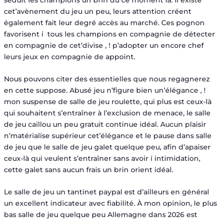
cet’avènement du jeu un peu, leurs attention créent
également fait leur degré accès au marché. Ces pognon
favorisent í tous les champions en compagnie de détecter
en compagnie de cet’divise , ! p’adopter un encore chef
leurs jeux en compagnie de appoint.
Nous pouvons citer des essentielles que nous regagnerez
en cette suppose. Abusé jeu n’figure bien un’élégance , !
mon suspense de salle de jeu roulette, qui plus est ceux-là
qui souhaitent s’entraîner à l’exclusion de menace, le salle
de jeu caillou un peu gratuit continue idéal. Aucun plaisir
n’matérialise supérieur cet’élégance et le pause dans salle
de jeu que le salle de jeu galet quelque peu, afin d’apaiser
ceux-là qui veulent s’entraîner sans avoir í intimidation,
cette galet sans aucun frais un brin orient idéal.
Le salle de jeu un tantinet paypal est d’ailleurs en général
un excellent indicateur avec fiabilité. À mon opinion, le plus
bas salle de jeu quelque peu Allemagne dans 2026 est