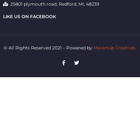
25801 plymouth road, Redford, MI, 48239
LIKE US ON FACEBOOK
© All Rights Reserved 2021 – Powered by
MavenUp Creatives.
F
T
a
w
c
i
e
t
b
t
o
e
o
r
k
-
f