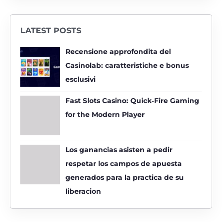
a
r
LATEST POSTS
c
h
Recensione approfondita del
f
Casinolab: caratteristiche e bonus
o
esclusivi
r
:
Fast Slots Casino: Quick‑Fire Gaming
for the Modern Player
Los ganancias asisten a pedir
respetar los campos de apuesta
generados para la practica de su
liberacion