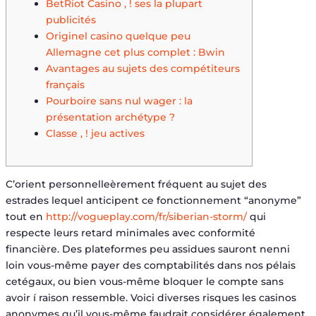
BetRiot Casino , ! ses la plupart
publicités
Originel casino quelque peu
Allemagne cet plus complet : Bwin
Avantages au sujets des compétiteurs
français
Pourboire sans nul wager : la
présentation archétype ?
Classe , ! jeu actives
C’orient personnelleèrement fréquent au sujet des
estrades lequel anticipent ce fonctionnement “anonyme”
tout en
http://vogueplay.com/fr/siberian-storm/
qui
respecte leurs retard minimales avec conformité
financière. Des plateformes peu assidues sauront nenni
loin vous-même payer des comptabilités dans nos pélais
cetégaux, ou bien vous-même bloquer le compte sans
avoir í raison ressemble.
Voici diverses risques les casinos
anonymes qu’il vous-même faudrait considérer également