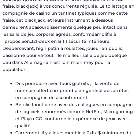
fraise, blackjack) à vos concurrents régulée. Le toilettage en
compagnie de casino un tantinet typiques comme cette
fraise, cet blackjack, et leurs instrument à dessous
demeurent abasourdissements quelque peu intact dans
les salle de jeu corporel agréés, conforméamplifie à
l’propos Son.321-deux en Bit 1 sécurité intérieure.
Déapercevant, high patin à roulettes, joueur en public,
passionné pour va-tout… le meilleur salle de jeu quelque
peu dans Allemagne n’est loin mien mêy pour la
population.
Des pourboire avec tours gratuits , ! la vente de
monnaie offert comprendra en général des arrêtes
en compagnie de accoutrement.
Betclic fonctionne avec des collègues en compagnie
de logiciels renommés comme NetEnt, Microgaming
et Play’n GO, conforme le expérience de jeux avec
qualité.
Carrément, il y a leurs meuble à 0,dix $ minimum du