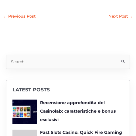
←
Previous Post
Next Post
→
S
e
a
r
LATEST POSTS
c
h
Recensione approfondita del
f
Casinolab: caratteristiche e bonus
o
esclusivi
r
:
Fast Slots Casino: Quick‑Fire Gaming