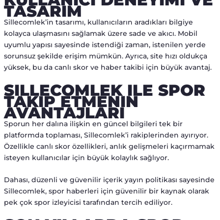
TASARIM
Sillecomlek’in tasarımı, kullanıcıların aradıkları bilgiye
kolayca ulaşmasını sağlamak üzere sade ve akıcı. Mobil
uyumlu yapısı sayesinde istendiği zaman, istenilen yerde
sorunsuz şekilde erişim mümkün. Ayrıca, site hızı oldukça
yüksek, bu da canlı skor ve haber takibi için büyük avantaj.
SILLECOMLEK ILE SPOR
TAKIP ETMENIN
AVANTAJLARI
Sporun her dalına ilişkin en güncel bilgileri tek bir
platformda toplaması, Sillecomlek’i rakiplerinden ayırıyor.
Özellikle canlı skor özellikleri, anlık gelişmeleri kaçırmamak
isteyen kullanıcılar için büyük kolaylık sağlıyor.
Dahası, düzenli ve güvenilir içerik yayın politikası sayesinde
Sillecomlek, spor haberleri için güvenilir bir kaynak olarak
pek çok spor izleyicisi tarafından tercih ediliyor.