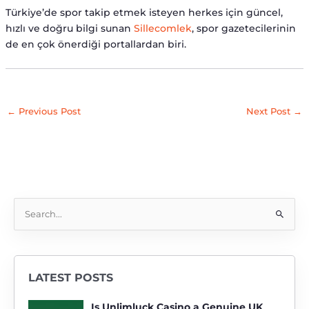
Türkiye’de spor takip etmek isteyen herkes için güncel,
hızlı ve doğru bilgi sunan
Sillecomlek
, spor gazetecilerinin
de en çok önerdiği portallardan biri.
←
Previous Post
Next Post
→
S
e
a
r
LATEST POSTS
c
h
Is Unlimluck Casino a Genuine UK