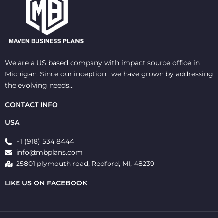
We are a US based company with impact source office in
Michigan. Since our inception , we have grown by addressing
the evolving needs…
CONTACT INFO
USA
+1 (918) 534 8444
info@mbplans.com
25801 plymouth road, Redford, MI, 48239
LIKE US ON FACEBOOK