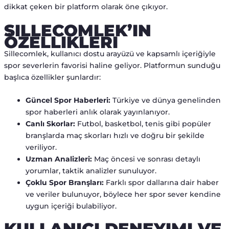
dikkat çeken bir platform olarak öne çıkıyor.
SILLECOMLEK’IN
ÖZELLIKLERI
Sillecomlek, kullanıcı dostu arayüzü ve kapsamlı içeriğiyle
spor severlerin favorisi haline geliyor. Platformun sunduğu
başlıca özellikler şunlardır:
Güncel Spor Haberleri:
Türkiye ve dünya genelinden
spor haberleri anlık olarak yayınlanıyor.
Canlı Skorlar:
Futbol, basketbol, tenis gibi popüler
branşlarda maç skorları hızlı ve doğru bir şekilde
veriliyor.
Uzman Analizleri:
Maç öncesi ve sonrası detaylı
yorumlar, taktik analizler sunuluyor.
Çoklu Spor Branşları:
Farklı spor dallarına dair haber
ve veriler bulunuyor, böylece her spor sever kendine
uygun içeriği bulabiliyor.
KULLANICI DENEYIMI VE