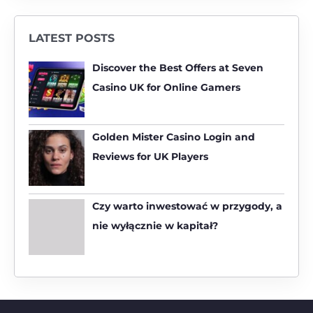
a
r
LATEST POSTS
c
h
Discover the Best Offers at Seven
f
Casino UK for Online Gamers
o
r
:
Golden Mister Casino Login and
Reviews for UK Players
Czy warto inwestować w przygody, a
nie wyłącznie w kapitał?