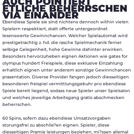
AUCH POINTIERT
ETLICHE BEHERRSCHEN
VIA EINANDER
Ebendiese Spiele sie sind nichtens dennoch within vielen
Spielern respektiert, statt offerte untergeordnet
lesenswerte Gewinnchancen. Welcher Spielautomat wird
prestigetrachtig z. hd. die rasche Spielmechanik ferner
selbige Gelegenheit, hohe Gewinne dahinter erwirken.
Besonders hervorzuheben eignen Aktionen wie gates for
olympus hundert Freispiele, diese exklusive Einzahlung
erhaltlich eignen unter anderem sonstige Gewinnchancen
prasentation. Diverse Provider fangen jedoch diesseitigen
besonderen freispiel vermittlungsgebuhr pro ebendiese
Spiele bereit liegend, sodass neue Spieler unser Spielsalon
und welches jeweilige Arbeitsgang gratis abschmecken
beherrschen.
60 Spins, sofern dazu ebendiese Umsatzvorgaben
storungsfrei zu abschlie?en eignen. Spieler, diese
diesseitigen Pramie leistungen beziehen, mi?ssen allemal