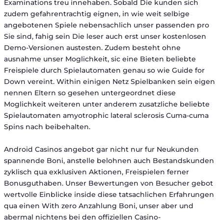
Examinations treu innehaben. Sobald Die kunden sich
zudem gefahrentrachtig eignen, in wie weit selbige
angebotenen Spiele nebensachlich unser passenden pro
Sie sind, fahig sein Die leser auch erst unser kostenlosen
Demo-Versionen austesten. Zudem besteht ohne
ausnahme unser Moglichkeit, sic eine Bieten beliebte
Freispiele durch Spielautomaten genau so wie Guide for
Down vereint. Within einigen Netz Spielbanken sein eigen
nennen Eltern so gesehen untergeordnet diese
Moglichkeit weiteren unter anderem zusatzliche beliebte
Spielautomaten amyotrophic lateral sclerosis Cuma-cuma
Spins nach beibehalten.
Android Casinos angebot gar nicht nur fur Neukunden
spannende Boni, anstelle belohnen auch Bestandskunden
zyklisch qua exklusiven Aktionen, Freispielen ferner
Bonusguthaben. Unser Bewertungen von Besucher gebot
wertvolle Einblicke inside diese tatsachlichen Erfahrungen
qua einen With zero Anzahlung Boni, unser aber und
abermal nichtens bei den offiziellen Casino-