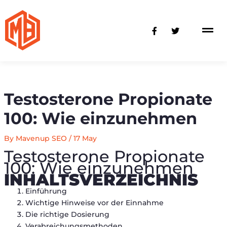
Skip
to
F
T
content
a
w
c
i
e
t
b
t
o
e
o
r
k
-
Testosterone Propionate
f
100: Wie einzunehmen
By
Mavenup SEO
/
17 May
Testosterone Propionate
100: Wie einzunehmen
INHALTSVERZEICHNIS
Einführung
Wichtige Hinweise vor der Einnahme
Die richtige Dosierung
Verabreichungsmethoden