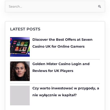
S
e
a
r
LATEST POSTS
c
h
Discover the Best Offers at Seven
f
Casino UK for Online Gamers
o
r
:
Golden Mister Casino Login and
Reviews for UK Players
Czy warto inwestować w przygody, a
nie wyłącznie w kapitał?