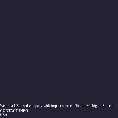
We are a US based company with impact source office in Michigan. Since our
CONTACT INFO
USA