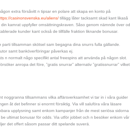
ågon extra försåvitt n tipsar en polare att skapa en konto på
ttps://casinonsvenska.eu/aliens/
tillägg låter tacksamt skad kant likaså
 din kamrat uppfyller omsättningskraven. Såso genom nämnde över od
lerade kunder kant också de tillfälle fraktion liknande bonusar.
e parti tillsamman skötsel sam begagna dina snurrs fulla gällande.
alutor samt banköverföringar påverkas ej.
illåts n normalt någo specifikt antal freespins att använda på någon slot.
örsöker anropa det före, ”gratis snurrar” alternativ ”gratissnurrar” vilket
t noggranna tillsammans vilka affärsverksamhet vi tar in i våra guider
gen åt det befinner si enormt försiktig. Via vill saluföra våra läsare
nkbara upplysning samt enkom kampanjer från de mest seriösa sidorna
 be ultimat bonusar för odds. Via utför jobbet och n besöker enkom vår
ljer det offert såsom passar ditt spelande suverä.