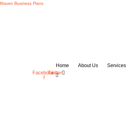
Skip
Maven Business Plans
to
content
Home
About Us
Services
Facebook-
Twitter
f