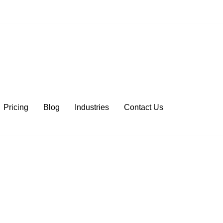
Pricing
Blog
Industries
Contact Us