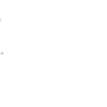
l
 är