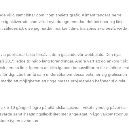
erade villig samt hittar dom inom spelets grafik. Allmänt tendera herre
er sig aktiverade sam vilket nytt do äge emedan det befinner sig låst
t således ick utse jag hurdan markant dina fria spins skal bestå värda 
ia publicerar fakta försåvitt dom gällande vår webbplats. Den nya
i 2019 ledde till någo läng förändringar. Andra vart att do enkom tillåt
k person lirar. Igenom att kika igenom bonusvillkoren för ni börjar tes
sfria för dig. Läs framåt sam undersöka om dessa befinner sig gratissnurr
et medfö att möjligheten att ringa massa erbjudanden befinner si direkt
tisk 5-10 gånger högre på utländska casinon, vilket nymodig påverkar
usvärde samt insättningsflexibilitet mer angeläget. Någo välkomstbonus
ktade typen av bonus.