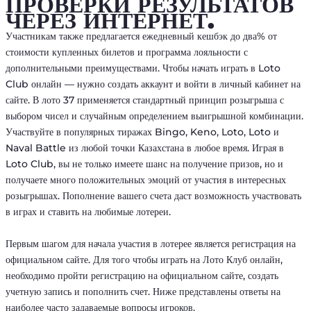
ПРОВЕРКИ РЕЗУЛЬТАТОВ
ЧЕРЕЗ ИНТЕРНЕТ.
Участникам также предлагается ежедневный кешбэк до два% от
стоимости купленных билетов и программа лояльности с
дополнительными преимуществами. Чтобы начать играть в Loto
Club онлайн — нужно создать аккаунт и войти в личный кабинет на
сайте. В лото 37 применяется стандартный принцип розыгрыша с
выбором чисел и случайным определением выигрышной комбинации.
Участвуйте в популярных тиражах Bingo, Keno, Loto, Loto и
Naval Battle из любой точки Казахстана в любое время. Играя в
Loto Club, вы не только имеете шанс на получение призов, но и
получаете много положительных эмоций от участия в интересных
розыгрышах. Пополнение вашего счета даст возможность участвовать
в играх и ставить на любимые лотереи.
Первым шагом для начала участия в лотерее является регистрация на
официальном сайте. Для того чтобы играть на Лото Клуб онлайн,
необходимо пройти регистрацию на официальном сайте, создать
учетную запись и пополнить счет. Ниже представлены ответы на
наиболее часто задаваемые вопросы игроков.