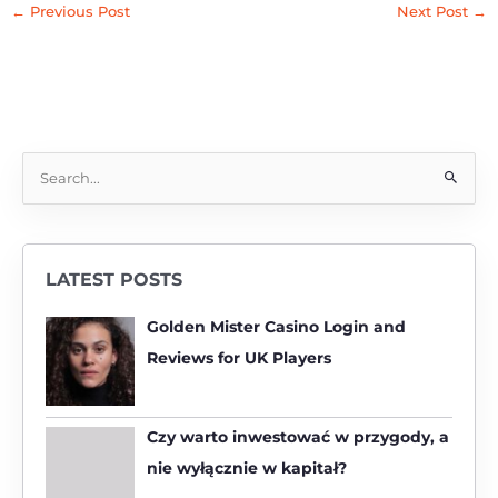
←
Previous Post
Next Post
→
S
e
a
r
LATEST POSTS
c
h
Golden Mister Casino Login and
f
Reviews for UK Players
o
r
:
Czy warto inwestować w przygody, a
nie wyłącznie w kapitał?