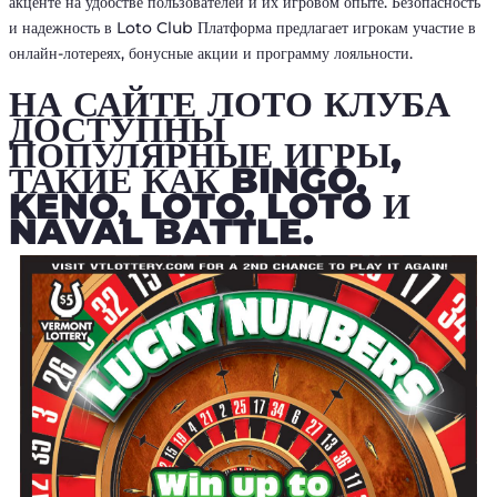
акценте на удобстве пользователей и их игровом опыте. Безопасность
и надежность в Loto Club Платформа предлагает игрокам участие в
онлайн-лотереях, бонусные акции и программу лояльности.
НА САЙТЕ ЛОТО КЛУБА
ДОСТУПНЫ
ПОПУЛЯРНЫЕ ИГРЫ,
ТАКИЕ КАК BINGO,
KENO, LOTO, LOTO И
NAVAL BATTLE.