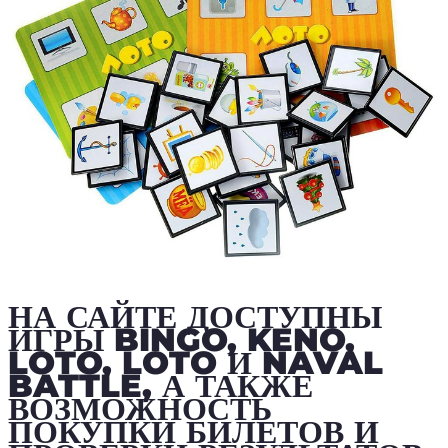
НА САЙТЕ ДОСТУПНЫ
ИГРЫ BINGO, KENO,
LOTO, LOTO И NAVAL
BATTLE, А ТАКЖЕ
ВОЗМОЖНОСТЬ
ПОКУПКИ БИЛЕТОВ И