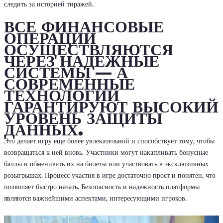
следить за историей тиражей.
ВСЕ ФИНАНСОВЫЕ
ОПЕРАЦИИ
ОСУЩЕСТВЛЯЮТСЯ
ЧЕРЕЗ НАДЕЖНЫЕ
СИСТЕМЫ — А
СОВРЕМЕННЫЕ
ТЕХНОЛОГИИ
ГАРАНТИРУЮТ ВЫСОКИЙ
УРОВЕНЬ ЗАЩИТЫ
ДАННЫХ.
Это делает игру еще более увлекательной и способствует тому, чтобы
возвращаться к ней вновь. Участники могут накапливать бонусные
баллы и обменивать их на билеты или участвовать в эксклюзивных
розыгрышах. Процесс участия в игре достаточно прост и понятен, что
позволяет быстро начать. Безопасность и надежность платформы
являются важнейшими аспектами, интересующими игроков.