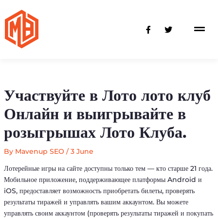
Skip
to
F
T
content
a
w
c
i
e
t
b
t
o
e
o
r
k
-
Участвуйте в Лото лото клуб
f
Онлайн и выигрывайте в
розыгрышах Лото Клуба.
By
Mavenup SEO
/
3 June
Лотерейные игры на сайте доступны только тем — кто старше 21 года.
Мобильное приложение, поддерживающее платформы Android и
iOS, предоставляет возможность приобретать билеты, проверять
результаты тиражей и управлять вашим аккаунтом.
Вы можете
управлять своим аккаунтом (проверять результаты тиражей и покупать