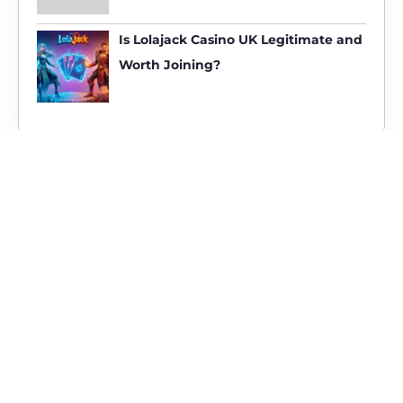
Is Lolajack Casino UK Legitimate and
Worth Joining?
WHO WE ARE
We are a US based company with impact source office in