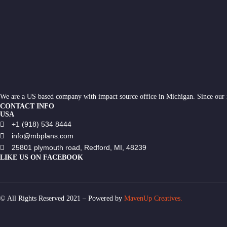
We are a US based company with impact source office in Michigan. Since our
CONTACT INFO
USA
+1 (918) 534 8444
info@mbplans.com
25801 plymouth road, Redford, MI, 48239
LIKE US ON FACEBOOK
© All Rights Reserved 2021 – Powered by
MavenUp Creatives.