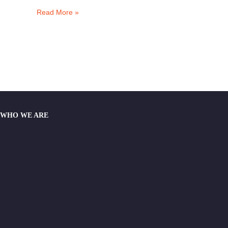
Read More »
WHO WE ARE