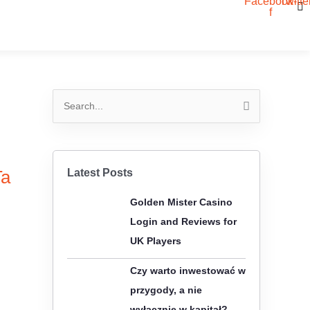
Facebook-
Twitte
f
S
e
a
r
Ta
Latest Posts
c
Golden Mister Casino
h
Login and Reviews for
f
UK Players
o
r
Czy warto inwestować w
:
przygody, a nie
wyłącznie w kapitał?