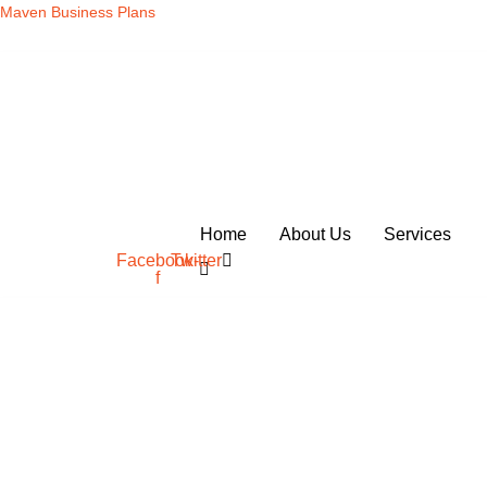
Skip
Maven Business Plans
to
content
Home
About Us
Services
Facebook-
Twitter
f