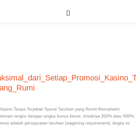
simal_dari_Setiap_Promosi_Kasino_
osi_Kasino_Tanpa_Terjebak_Syarat_Taruhan_yang_Rumi
yang_Rumi
 Kasino Tanpa Terjebak Syarat Taruhan yang Rumit Memahami
emain tergiur dengan angka bonus besar, misalnya 200% atau 500%,
romosi adalah persyaratan taruhan (wagering requirement). Angka ini