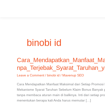
binobi id
Cara_Mendapatkan_Manfaat_Mak
Cara_Mendapatkan_Manfaat_Maksimal_dari_Setiap_Prom
npa_Terjebak_Syarat_Taruhan_
Leave a Comment
/
binobi id
/
Mavenup SEO
Cara Mendapatkan Manfaat Maksimal dari Setiap Promosi
Mekanisme Syarat Taruhan Sebelum Klaim Bonus Banyak p
tanpa membaca aturan main di baliknya. Inti dari setiap p
menentukan berapa kali Anda harus memutar […]