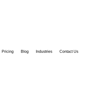
Pricing
Blog
Industries
Contact Us