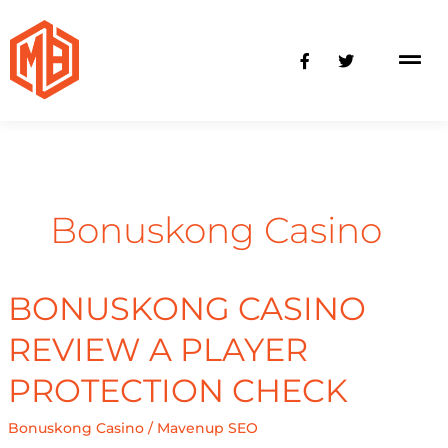
Skip
to
F
T
content
a
w
c
i
e
t
b
t
o
e
o
r
k
-
f
Bonuskong Casino
Bonuskong
BONUSKONG CASINO
Casino
REVIEW A PLAYER
Review
A
PROTECTION CHECK
Player
Protection
Bonuskong Casino
/
Mavenup SEO
Check