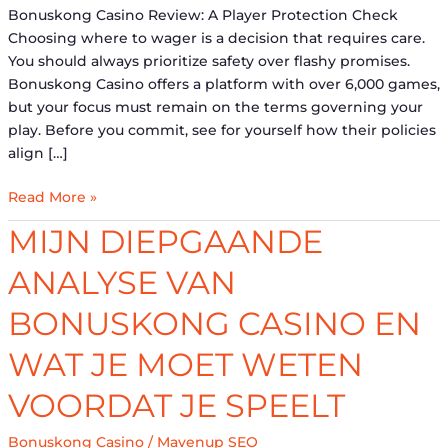
Bonuskong Casino Review: A Player Protection Check
Choosing where to wager is a decision that requires care.
You should always prioritize safety over flashy promises.
Bonuskong Casino offers a platform with over 6,000 games,
but your focus must remain on the terms governing your
play. Before you commit, see for yourself how their policies
align […]
Read More »
Mijn
MIJN DIEPGAANDE
diepgaande
ANALYSE VAN
analyse
van
BONUSKONG CASINO EN
Bonuskong
Casino
WAT JE MOET WETEN
en
wat
VOORDAT JE SPEELT
je
moet
Bonuskong Casino
/
Mavenup SEO