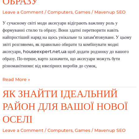
ОБРАЗУ
родзинку
до
Leave a Comment
/
Computers, Games
/
Mavenup SEO
образу
У сучасному світі моди аксесуари відіграють важливу роль у
формуванні стилю та образу. Вони здатні перетворити навіть
найпростіший наряд на щось унікальне та запам’ятовуване. У цьому
звіті розглянемо, як правильно обирати та комбінувати модні
аксесуари, houseexpert.net.ua щоб додати родзинку до вашого
образу. По-перше, варто зазначити, що аксесуари можуть бути
різноманітними: від ювелірних виробів до сумок,
Read More »
Як
ЯК ЗНАЙТИ ІДЕАЛЬНИЙ
знайти
РАЙОН ДЛЯ ВАШОЇ НОВОЇ
ідеальний
район
ОСЕЛІ
для
вашої
Leave a Comment
/
Computers, Games
/
Mavenup SEO
нової