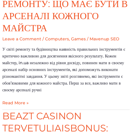
РЕМОНТУ: ЩО МАЄ БУТИ В
ремонту:
що
АРСЕНАЛІ КОЖНОГО
має
бути
МАЙСТРА
в
арсеналі
Leave a Comment
/
Computers, Games
/
Mavenup SEO
кожного
У світі ремонту та будівництва наявність правильних інструментів є
майстра
критично важливою для досягнення якісного результату. Кожен
майстер, in.ua незалежно від рівня досвіду, повинен мати в своєму
арсеналі набір основних інструментів, які допоможуть виконати
різноманітні завдання. У цьому звіті розглянемо, які інструменти є
обов’язковими для кожного майстра. Перш за все, важливо мати в
своєму арсеналі ручні
Read More »
Beazt
BEAZT CASINON
Casinon
TERVETULIAISBONUS:
Tervetuliaisbonus: