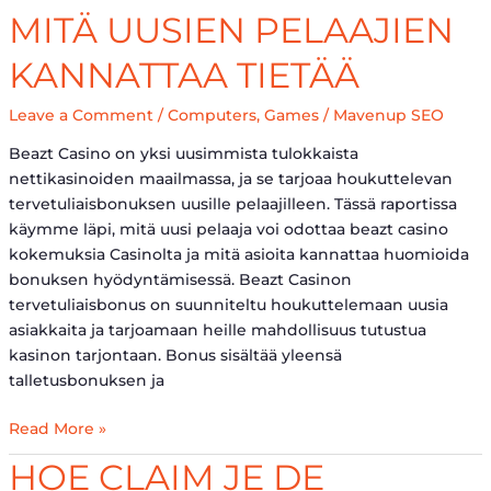
Mitä
MITÄ UUSIEN PELAAJIEN
Uusien
Pelaajien
KANNATTAA TIETÄÄ
Kannattaa
Tietää
Leave a Comment
/
Computers, Games
/
Mavenup SEO
Beazt Casino on yksi uusimmista tulokkaista
nettikasinoiden maailmassa, ja se tarjoaa houkuttelevan
tervetuliaisbonuksen uusille pelaajilleen. Tässä raportissa
käymme läpi, mitä uusi pelaaja voi odottaa beazt casino
kokemuksia Casinolta ja mitä asioita kannattaa huomioida
bonuksen hyödyntämisessä. Beazt Casinon
tervetuliaisbonus on suunniteltu houkuttelemaan uusia
asiakkaita ja tarjoamaan heille mahdollisuus tutustua
kasinon tarjontaan. Bonus sisältää yleensä
talletusbonuksen ja
Read More »
Hoe
HOE CLAIM JE DE