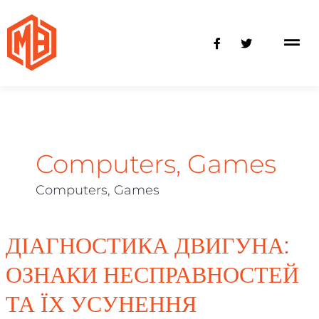
Skip
to
F
T
content
a
w
c
i
e
t
b
t
o
e
o
r
k
-
f
Computers, Games
Computers, Games
Діагностика
ДІАГНОСТИКА ДВИГУНА:
двигуна:
ОЗНАКИ НЕСПРАВНОСТЕЙ
ознаки
несправностей
ТА ЇХ УСУНЕННЯ
та