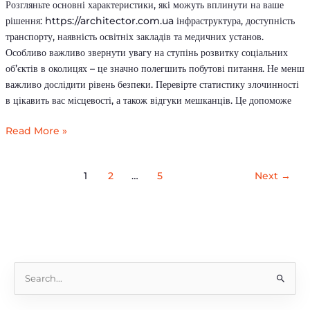
оселі
Розгляньте основні характеристики, які можуть вплинути на ваше
рішення: https://architector.com.ua інфраструктура, доступність
транспорту, наявність освітніх закладів та медичних установ.
Особливо важливо звернути увагу на ступінь розвитку соціальних
об’єктів в околицях – це значно полегшить побутові питання. Не менш
важливо дослідити рівень безпеки. Перевірте статистику злочинності
в цікавить вас місцевості, а також відгуки мешканців. Це допоможе
Read More »
1
2
…
5
Next
→
S
e