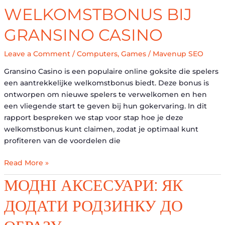
Claim
WELKOMSTBONUS BIJ
Je
de
GRANSINO CASINO
Welkomstbonus
bij
Leave a Comment
/
Computers, Games
/
Mavenup SEO
Gransino
Casino
Gransino Casino is een populaire online goksite die spelers
een aantrekkelijke welkomstbonus biedt. Deze bonus is
ontworpen om nieuwe spelers te verwelkomen en hen
een vliegende start te geven bij hun gokervaring. In dit
rapport bespreken we stap voor stap hoe je deze
welkomstbonus kunt claimen, zodat je optimaal kunt
profiteren van de voordelen die
Read More »
Модні
МОДНІ АКСЕСУАРИ: ЯК
аксесуари:
ДОДАТИ РОДЗИНКУ ДО
як
додати