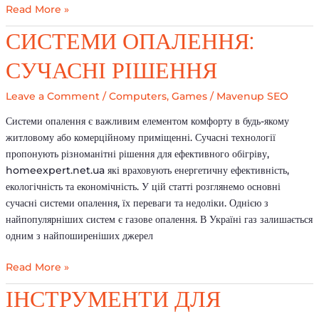
Read More »
Системи
СИСТЕМИ ОПАЛЕННЯ:
опалення:
СУЧАСНІ РІШЕННЯ
сучасні
рішення
Leave a Comment
/
Computers, Games
/
Mavenup SEO
Системи опалення є важливим елементом комфорту в будь-якому
житловому або комерційному приміщенні. Сучасні технології
пропонують різноманітні рішення для ефективного обігріву,
homeexpert.net.ua які враховують енергетичну ефективність,
екологічність та економічність. У цій статті розглянемо основні
сучасні системи опалення, їх переваги та недоліки. Однією з
найпопулярніших систем є газове опалення. В Україні газ залишається
одним з найпоширеніших джерел
Read More »
Інструменти
ІНСТРУМЕНТИ ДЛЯ
для