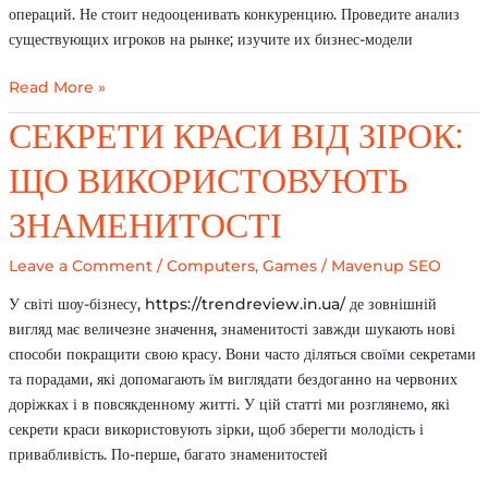
операций. Не стоит недооценивать конкуренцию. Проведите анализ
существующих игроков на рынке; изучите их бизнес-модели
Read More »
Секрети
СЕКРЕТИ КРАСИ ВІД ЗІРОК:
краси
ЩО ВИКОРИСТОВУЮТЬ
від
зірок:
ЗНАМЕНИТОСТІ
що
використовують
Leave a Comment
/
Computers, Games
/
Mavenup SEO
знаменитості
У світі шоу-бізнесу, https://trendreview.in.ua/ де зовнішній
вигляд має величезне значення, знаменитості завжди шукають нові
способи покращити свою красу. Вони часто діляться своїми секретами
та порадами, які допомагають їм виглядати бездоганно на червоних
доріжках і в повсякденному житті. У цій статті ми розглянемо, які
секрети краси використовують зірки, щоб зберегти молодість і
привабливість. По-перше, багато знаменитостей