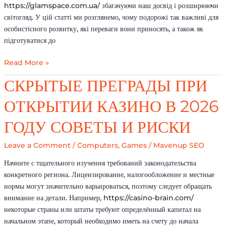
https://glamspace.com.ua/ збагачуючи наш досвід і розширюючи
світогляд. У цій статті ми розглянемо, чому подорожі так важливі для
особистісного розвитку, які переваги вони приносять, а також як
підготуватися до
Read More »
Скрытые
СКРЫТЫЕ ПРЕГРАДЫ ПРИ
преграды
ОТКРЫТИИ КАЗИНО В 2026
при
открытии
ГОДУ СОВЕТЫ И РИСКИ
казино
в
Leave a Comment
/
Computers, Games
/
Mavenup SEO
2026
году
Начните с тщательного изучения требований законодательства
советы
конкретного региона. Лицензирование, налогообложение и местные
и
нормы могут значительно варьироваться, поэтому следует обращать
риски
внимание на детали. Например, https://casino-brain.com/
некоторые страны или штаты требуют определённый капитал на
начальном этапе, который необходимо иметь на счету до начала