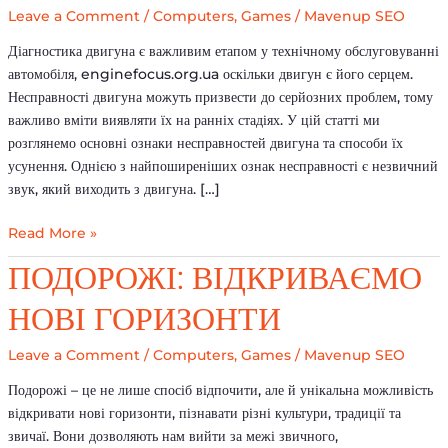
їх
Leave a Comment
/
Computers, Games
/
Mavenup SEO
усунення
Діагностика двигуна є важливим етапом у технічному обслуговуванні
автомобіля, enginefocus.org.ua оскільки двигун є його серцем.
Несправності двигуна можуть призвести до серйозних проблем, тому
важливо вміти виявляти їх на ранніх стадіях. У цій статті ми
розглянемо основні ознаки несправностей двигуна та способи їх
усунення. Однією з найпоширеніших ознак несправності є незвичний
звук, який виходить з двигуна. […]
Read More »
Подорожі:
ПОДОРОЖІ: ВІДКРИВАЄМО
відкриваємо
НОВІ ГОРИЗОНТИ
нові
горизонти
Leave a Comment
/
Computers, Games
/
Mavenup SEO
Подорожі – це не лише спосіб відпочити, але й унікальна можливість
відкривати нові горизонти, пізнавати різні культури, традиції та
звичаї. Вони дозволяють нам вийти за межі звичного,