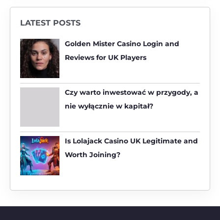
a
r
LATEST POSTS
c
h
Golden Mister Casino Login and
f
Reviews for UK Players
o
r
:
Czy warto inwestować w przygody, a
nie wyłącznie w kapitał?
Is Lolajack Casino UK Legitimate and
Worth Joining?