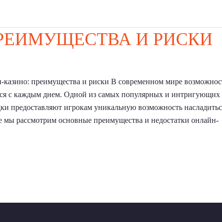
РЕИМУЩЕСТВА И РИСКИ
н-казино: преимущества и риски В современном мире возможнос
ся с каждым днем. Одной из самых популярных и интригующих
дки предоставляют игрокам уникальную возможность насладитьс
ье мы рассмотрим основные преимущества и недостатки онлайн-