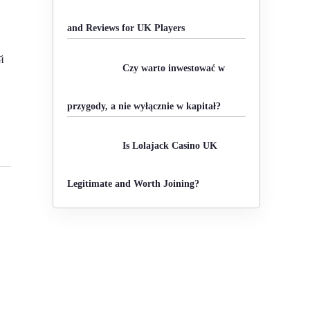
o
and Reviews for UK Players
r
:
й
Czy warto inwestować w
й
przygody, a nie wyłącznie w kapitał?
Is Lolajack Casino UK
Legitimate and Worth Joining?