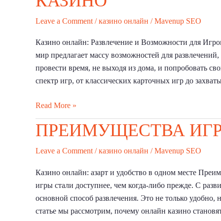
КАЗИНО
Онлайн
Leave a Comment
/
казино онлайн
/
Mavenup SEO
Казино
Казино онлайн: Развлечение и Возможности для Игр
мир предлагает массу возможностей для развлечений,
провести время, не выходя из дома, и попробовать с
спектр игр, от классических карточных игр до захва
Read More »
Преимущества
ПРЕИМУЩЕСТВА ИГР
игры
в
Leave a Comment
/
казино онлайн
/
Mavenup SEO
казино
Казино онлайн: азарт и удобство в одном месте Преи
онлайн
игры стали доступнее, чем когда-либо прежде. С разв
основной способ развлечения. Это не только удобно, 
статье мы рассмотрим, почему онлайн казино становя