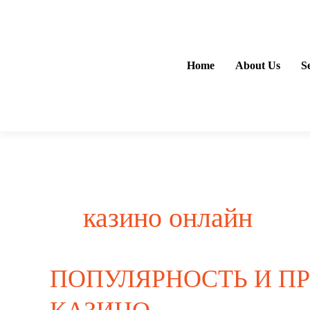
Skip
to
content
Home
About Us
S
казино онлайн
Популярность
ПОПУЛЯРНОСТЬ И П
и
Преимущества