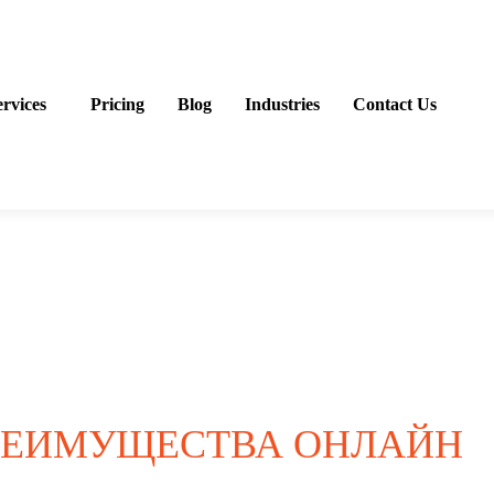
ervices
Pricing
Blog
Industries
Contact Us
РЕИМУЩЕСТВА ОНЛАЙН