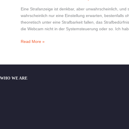
Ometv:
Three
Eine Strafanzeige ist denkbar, aber unwahrscheinlich, und s
Optionale
wahrscheinlich nur eine Einstellung erwarten, bestenfalls 
Zufallsvideochatapps
theoretisch unter eine Strafbarkeit fallen, das Strafbedürf
die Webcam nicht in der Systemsteuerung oder so. Ich ha
Read More »
WHO WE ARE