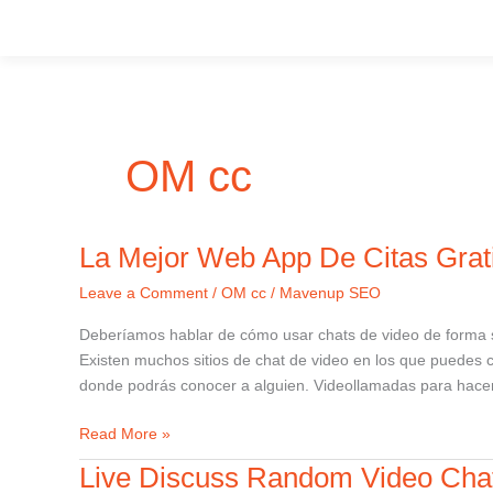
OM cc
La Mejor Web App De Citas Grati
La
Mejor
Leave a Comment
/
OM cc
/
Mavenup SEO
Web
App
Deberíamos hablar de cómo usar chats de video de forma s
De
Existen muchos sitios de chat de video en los que puedes 
Citas
donde podrás conocer a alguien. Videollamadas para hace
Gratis
Amigos,
Read More »
Chat,
Live Discuss Random Video Chat
Live
Ligues