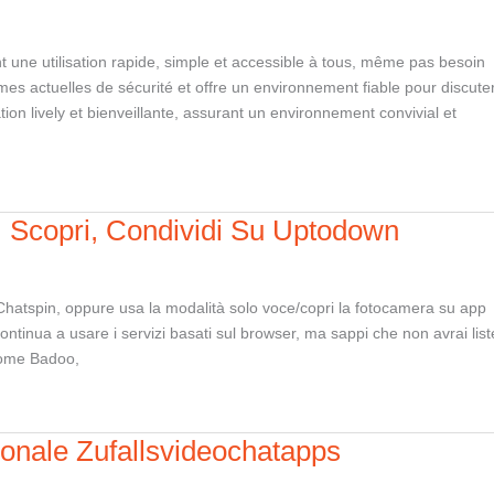
t une utilisation rapide, simple et accessible à tous, même pas besoin
es actuelles de sécurité et offre un environnement fiable pour discute
on lively et bienveillante, assurant un environnement convivial et
, Scopri, Condividi Su Uptodown
e Chatspin, oppure usa la modalità solo voce/copri la fotocamera su app
ntinua a usare i servizi basati sul browser, ma sappi che non avrai list
 come Badoo,
ionale Zufallsvideochatapps