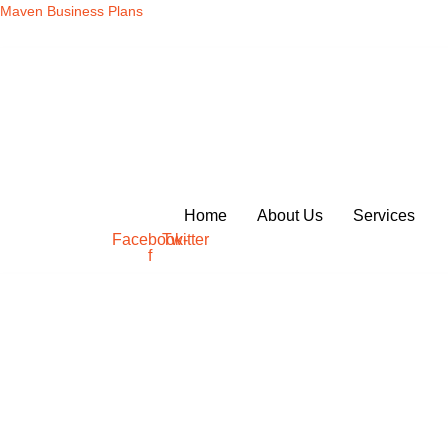
Skip
Maven Business Plans
to
content
Home
About Us
Services
Facebook-
Twitter
f