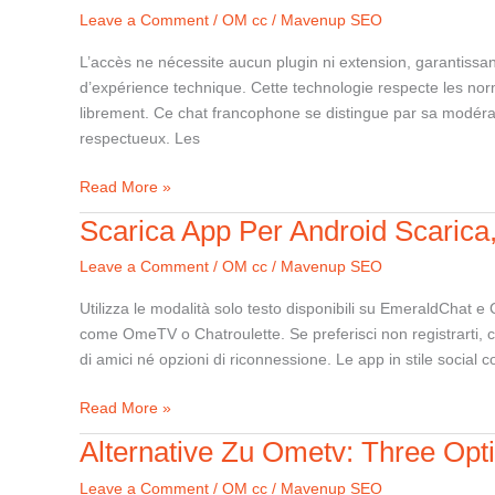
Discuss
Leave a Comment
/
OM cc
/
Mavenup SEO
Random
Video
L’accès ne nécessite aucun plugin ni extension, garantissan
Chat
d’expérience technique. Cette technologie respecte les norm
Pour
librement. Ce chat francophone se distingue par sa modérati
Android
respectueux. Les
Télécharger
Read More »
Scarica App Per Android Scarica
Scarica
App
Leave a Comment
/
OM cc
/
Mavenup SEO
Per
Android
Utilizza le modalità solo testo disponibili su EmeraldChat 
Scarica,
come OmeTV o Chatroulette. Se preferisci non registrarti, co
Scopri,
di amici né opzioni di riconnessione. Le app in stile social
Condividi
Su
Read More »
Uptodown
Alternative Zu Ometv: Three Opt
Alternative
Zu
Leave a Comment
/
OM cc
/
Mavenup SEO