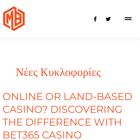
Skip
to
F
T
content
a
w
c
i
e
t
b
t
o
e
o
r
k
-
f
Νέες Κυκλοφορίες
Online
ONLINE OR LAND-BASED
or
CASINO? DISCOVERING
Land-
Based
THE DIFFERENCE WITH
Casino?
Discovering
BET365 CASINO
the