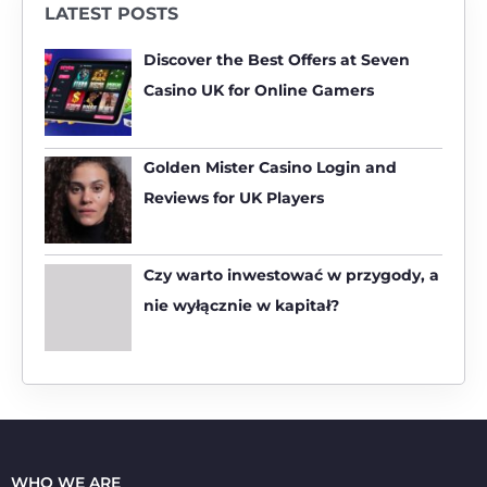
LATEST POSTS
c
h
Discover the Best Offers at Seven
f
Casino UK for Online Gamers
o
r
:
Golden Mister Casino Login and
Reviews for UK Players
Czy warto inwestować w przygody, a
nie wyłącznie w kapitał?
WHO WE ARE