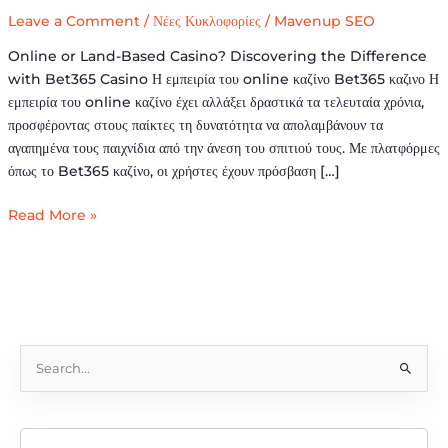
Difference
Leave a Comment
/
Νέες Κυκλοφορίες
/
Mavenup SEO
with
Online or Land-Based Casino? Discovering the Difference
Bet365
with Bet365 Casino Η εμπειρία του online καζίνο Bet365 καζινο Η
Casino
εμπειρία του online καζίνο έχει αλλάξει δραστικά τα τελευταία χρόνια,
προσφέροντας στους παίκτες τη δυνατότητα να απολαμβάνουν τα
αγαπημένα τους παιχνίδια από την άνεση του σπιτιού τους. Με πλατφόρμες
όπως το Bet365 καζίνο, οι χρήστες έχουν πρόσβαση […]
Read More »
S
e
a
r