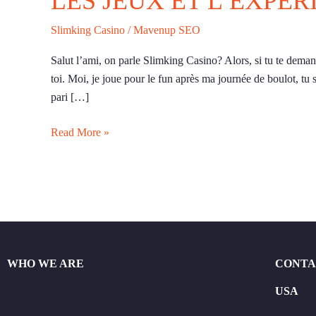
LES JEUX ET L’EXPE
qu’il
Slimking Casino
/
Mavenup SEO
faut
savoir
Salut l’ami, on parle Slimking Casino? Alors, si tu te deman
sur
toi. Moi, je joue pour le fun après ma journée de boulot, tu 
les
pari […]
jeux
et
Read More »
l’experience
mobile
WHO WE ARE
CONTA
USA