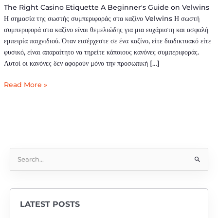
on
The Right Casino Etiquette A Beginner's Guide on Velwins
Velwins
Η σημασία της σωστής συμπεριφοράς στα καζίνο Velwins Η σωστή
συμπεριφορά στα καζίνο είναι θεμελιώδης για μια ευχάριστη και ασφαλή
εμπειρία παιχνιδιού. Όταν εισέρχεστε σε ένα καζίνο, είτε διαδικτυακό είτε
φυσικό, είναι απαραίτητο να τηρείτε κάποιους κανόνες συμπεριφοράς.
Αυτοί οι κανόνες δεν αφορούν μόνο την προσωπική […]
Read More »
S
e
a
r
LATEST POSTS
c