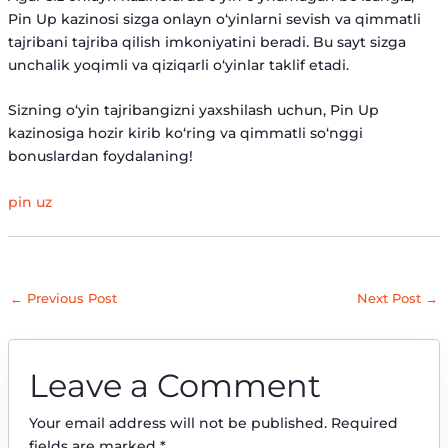
Pin Up kazinosi sizga onlayn o‘yinlarni sevish va qimmatli
tajribani tajriba qilish imkoniyatini beradi. Bu sayt sizga
unchalik yoqimli va qiziqarli o‘yinlar taklif etadi.
Sizning o‘yin tajribangizni yaxshilash uchun, Pin Up
kazinosiga hozir kirib ko‘ring va qimmatli so‘nggi
bonuslardan foydalaning!
pin uz
←
Previous Post
Next Post
→
Leave a Comment
Your email address will not be published.
Required
fields are marked
*