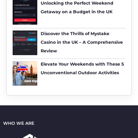
h
Unlocking the Perfect Weekend
f
Getaway on a Budget in the UK
o
r
:
Discover the Thrills of Mystake
Casino in the UK – A Comprehensive
Review
Elevate Your Weekends with These 5
Unconventional Outdoor Activities
WHO WE ARE