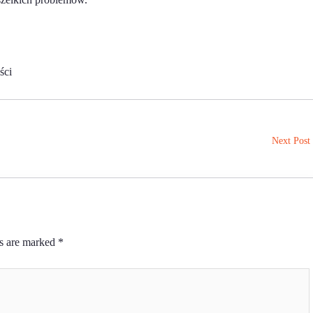
ści
Next Post
ds are marked
*