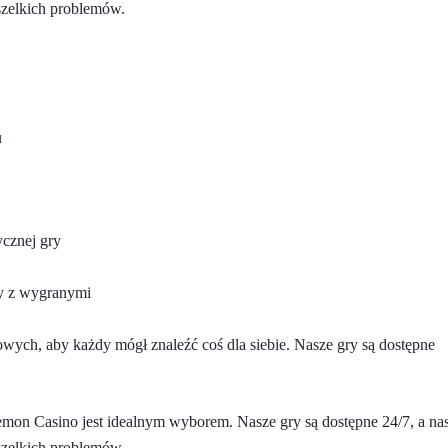
szelkich problemów.
u
ycznej gry
ry z wygranymi
ych, aby każdy mógł znaleźć coś dla siebie. Nasze gry są dostępne
 Lemon Casino jest idealnym wyborem. Nasze gry są dostępne 24/7, a na
szelkich problemów.