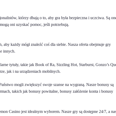
nalistów, którzy dbają o to, aby gra była bezpieczna i uczciwa. Są on
mogą oni uzyskać pomoc, jeśli potrzebują.
aby każdy mógł znaleźć coś dla siebie. Nasza oferta obejmuje gry
le innych.
ne tytuły, takie jak Book of Ra, Sizzling Hot, Starburst, Gonzo’s Qu
ze, jak i na urządzeniach mobilnych.
Państwo mogli zwiększyć swoje szanse na wygraną. Nasze bonusy są
ormach, takich jak bonusy powitalne, bonusy załóżenie konta i bonusy
 Lemon Casino jest idealnym wyborem. Nasze gry są dostępne 24/7, a na