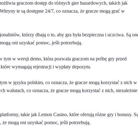
umożliwia graczom dostęp do różnych gier hazardowych, takich jak
. Witryny te są dostępne 24/7, co oznacza, że gracze mogą grać w
nalistów, którzy dbają o to, aby gra była bezpieczna i uczciwa. Są on
mogą oni uzyskać pomoc, jeśli potrzebują.
 w tym w wersji demo, która pozwala graczom na próbę gry przed
 które wymagają rejestracji i wypłaty depozytu.
tym w języku polskim, co oznacza, że gracze mogą korzystać z nich w
h walutach, co oznacza, że gracze mogą korzystać z nich, niezależnie
latformy, takie jak Lemon Casino, które oferują różne gry i bonusy. S
 że mogą oni uzyskać pomoc, jeśli potrzebują.