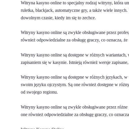
Witryna kasyno online to specjalny rodzaj witryny, która 
ruletka, blackjack, automatyczne gry, a także wiele innych
dowolnym czasie, kiedy im się to zechce.
Witryny kasyno online są zwykle obsługiwane przez profesjo
również odpowiedzialne za obsługę graczy, co oznacza, że 
Witryny kasyno online są dostępne w różnych wariantach,
zapisaniem się w kasynie. Istnieją również wersje zapisane,
Witryny kasyno online są dostępne w różnych językach, w 
swoim języku ojczystym. Są one również dostępne w różnyc
od swojego regionu.
Witryny kasyno online są zwykle obsługiwane przez różne p
one również odpowiedzialne za obsługę graczy, co oznacza,