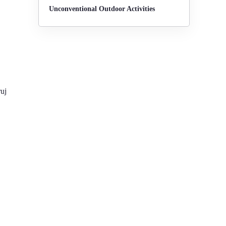
Unconventional Outdoor Activities
f
uj