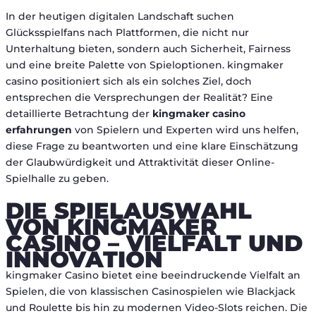
In der heutigen digitalen Landschaft suchen
Glücksspielfans nach Plattformen, die nicht nur
Unterhaltung bieten, sondern auch Sicherheit, Fairness
und eine breite Palette von Spieloptionen. kingmaker
casino positioniert sich als ein solches Ziel, doch
entsprechen die Versprechungen der Realität? Eine
detaillierte Betrachtung der
kingmaker casino
erfahrungen
von Spielern und Experten wird uns helfen,
diese Frage zu beantworten und eine klare Einschätzung
der Glaubwürdigkeit und Attraktivität dieser Online-
Spielhalle zu geben.
DIE SPIELAUSWAHL
VON KINGMAKER
CASINO – VIELFALT UND
INNOVATION
kingmaker Casino bietet eine beeindruckende Vielfalt an
Spielen, die von klassischen Casinospielen wie Blackjack
und Roulette bis hin zu modernen Video-Slots reichen. Die