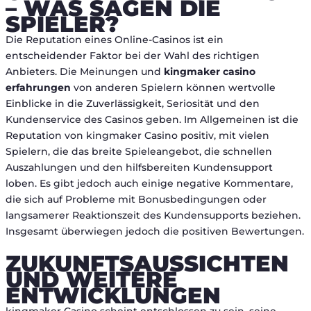
– WAS SAGEN DIE
SPIELER?
Die Reputation eines Online-Casinos ist ein
entscheidender Faktor bei der Wahl des richtigen
Anbieters. Die Meinungen und
kingmaker casino
erfahrungen
von anderen Spielern können wertvolle
Einblicke in die Zuverlässigkeit, Seriosität und den
Kundenservice des Casinos geben. Im Allgemeinen ist die
Reputation von kingmaker Casino positiv, mit vielen
Spielern, die das breite Spieleangebot, die schnellen
Auszahlungen und den hilfsbereiten Kundensupport
loben. Es gibt jedoch auch einige negative Kommentare,
die sich auf Probleme mit Bonusbedingungen oder
langsamerer Reaktionszeit des Kundensupports beziehen.
Insgesamt überwiegen jedoch die positiven Bewertungen.
ZUKUNFTSAUSSICHTEN
UND WEITERE
ENTWICKLUNGEN
kingmaker Casino scheint entschlossen zu sein, seine