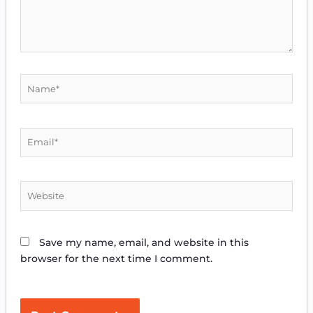
Name*
Email*
Website
Save my name, email, and website in this
browser for the next time I comment.