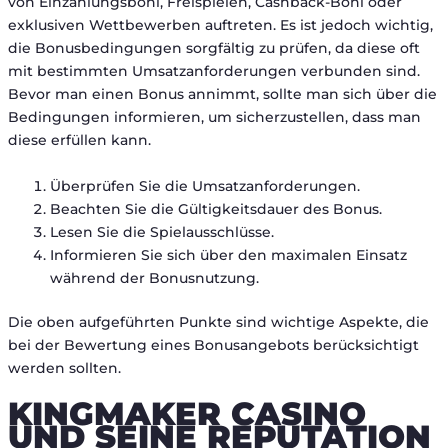
von Einzahlungsboni, Freispielen, Cashback-Boni oder
exklusiven Wettbewerben auftreten. Es ist jedoch wichtig,
die Bonusbedingungen sorgfältig zu prüfen, da diese oft
mit bestimmten Umsatzanforderungen verbunden sind.
Bevor man einen Bonus annimmt, sollte man sich über die
Bedingungen informieren, um sicherzustellen, dass man
diese erfüllen kann.
Überprüfen Sie die Umsatzanforderungen.
Beachten Sie die Gültigkeitsdauer des Bonus.
Lesen Sie die Spielausschlüsse.
Informieren Sie sich über den maximalen Einsatz
während der Bonusnutzung.
Die oben aufgeführten Punkte sind wichtige Aspekte, die
bei der Bewertung eines Bonusangebots berücksichtigt
werden sollten.
KINGMAKER CASINO
UND SEINE REPUTATION