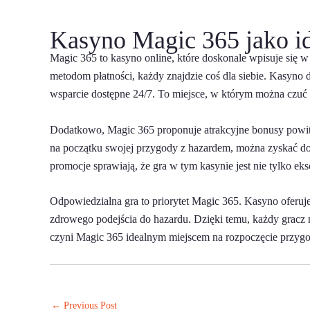
Kasyno Magic 365 jako i
Magic 365 to kasyno online, które doskonale wpisuje się w
metodom płatności, każdy znajdzie coś dla siebie. Kasyno 
wsparcie dostępne 24/7. To miejsce, w którym można czuć 
Dodatkowo, Magic 365 proponuje atrakcyjne bonusy powita
na początku swojej przygody z hazardem, można zyskać do
promocje sprawiają, że gra w tym kasynie jest nie tylko eks
Odpowiedzialna gra to priorytet Magic 365. Kasyno oferuje 
zdrowego podejścia do hazardu. Dzięki temu, każdy gracz 
czyni Magic 365 idealnym miejscem na rozpoczęcie przyg
←
Previous Post