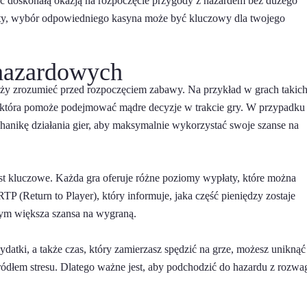
yć doskonałą okazją na rozpoczęcie przygody z hazardem bez dużego
kty, wybór odpowiedniego kasyna może być kluczowy dla twojego
hazardowych
eży zrozumieć przed rozpoczęciem zabawy. Na przykład w grach takic
ii, która pomoże podejmować mądre decyzje w trakcie gry. W przypadku
chanikę działania gier, aby maksymalnie wykorzystać swoje szanse na
st kluczowe. Każda gra oferuje różne poziomy wypłaty, które można
P (Return to Player), który informuje, jaka część pieniędzy zostaje
ym większa szansa na wygraną.
ydatki, a także czas, który zamierzasz spędzić na grze, możesz uniknąć
ródłem stresu. Dlatego ważne jest, aby podchodzić do hazardu z rozwa