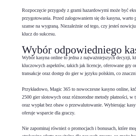
Rozpoczęcie przygody z grami hazardowymi może być eks
przygotowania. Przed zalogowaniem się do kasyna, warto p
szanse na wygraną. Niezależnie od tego, czy jesteś nowicj
klucz do sukcesu.
Wybór odpowiedniego kas
Wybór kasyna online to jedna z najważniejszych decyzji, k
kluczowych aspektów, takich jak licencje, oferowane gry o
transakcje oraz dostęp do gier w języku polskim, co znaczni
Przykładowo, Magic 365 to nowoczesne kasyno online, któr
2500 gier slotowych oraz różnorodne metody płatności, 
oraz wypłat bez obaw o przewalutowanie. Wybierając kasyn
oferuje wsparcie dla graczy.
Nie zapominaj również o promocjach i bonusach, które mo