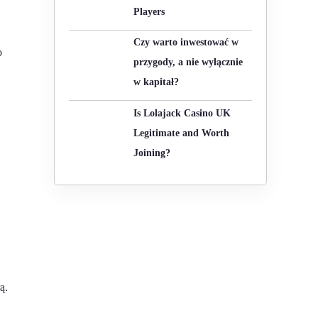
Players
o
r
Czy warto inwestować w
o
:
przygody, a nie wyłącznie
w kapitał?
Is Lolajack Casino UK
Legitimate and Worth
Joining?
ą.