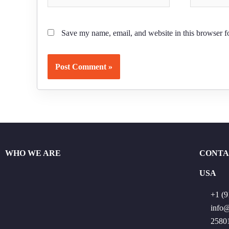
Save my name, email, and website in this browser f
WHO WE ARE
CONTA
USA
+1 (9
info
25801