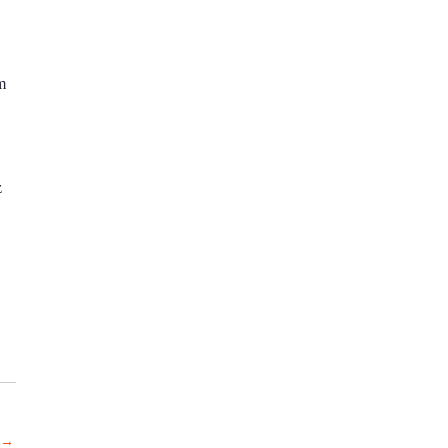
m
ż
→