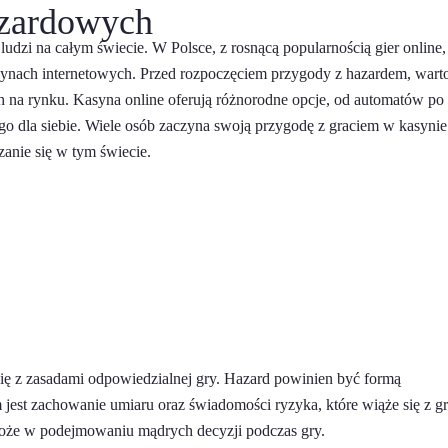
azardowych
udzi na całym świecie. W Polsce, z rosnącą popularnością gier online,
asynach internetowych. Przed rozpoczęciem przygody z hazardem, wart
h na rynku. Kasyna online oferują różnorodne opcje, od automatów po
o dla siebie. Wiele osób zaczyna swoją przygodę z graciem w kasynie
zanie się w tym świecie.
się z zasadami odpowiedzialnej gry. Hazard powinien być formą
 jest zachowanie umiaru oraz świadomości ryzyka, które wiąże się z gr
może w podejmowaniu mądrych decyzji podczas gry.