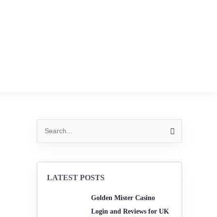
F
T
a
w
c
i
e
t
b
t
o
e
o
r
k
-
f
S
e
a
r
LATEST POSTS
c
Golden Mister Casino
h
Login and Reviews for UK
f