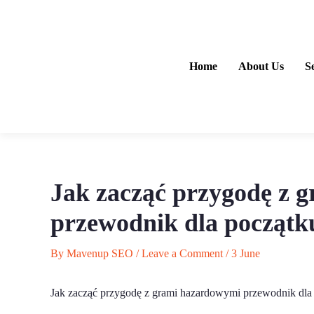
Skip
to
content
Home
About Us
S
Jak zacząć przygodę z 
przewodnik dla początk
By
Mavenup SEO
/
Leave a Comment
/
3 June
Jak zacząć przygodę z grami hazardowymi przewodnik dla