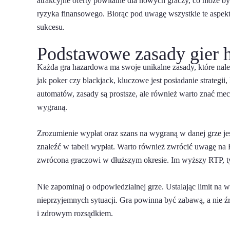
atrakcyjne oferty powitalne dla nowych graczy, co może b
ryzyka finansowego. Biorąc pod uwagę wszystkie te aspe
sukcesu.
Podstawowe zasady gier 
Każda gra hazardowa ma swoje unikalne zasady, które nal
jak poker czy blackjack, kluczowe jest posiadanie strateg
automatów, zasady są prostsze, ale również warto znać me
wygraną.
Zrozumienie wypłat oraz szans na wygraną w danej grze je
znaleźć w tabeli wypłat. Warto również zwrócić uwagę na RT
zwrócona graczowi w dłuższym okresie. Im wyższy RTP, t
Nie zapominaj o odpowiedzialnej grze. Ustalając limit na w
nieprzyjemnych sytuacji. Gra powinna być zabawą, a nie ź
i zdrowym rozsądkiem.