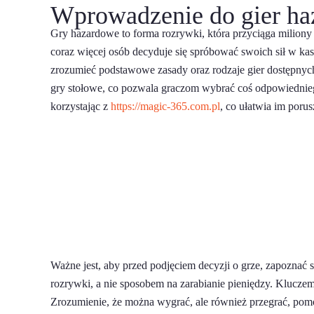
Wprowadzenie do gier h
Gry hazardowe to forma rozrywki, która przyciąga miliony l
coraz więcej osób decyduje się spróbować swoich sił w k
zrozumieć podstawowe zasady oraz rodzaje gier dostępnyc
gry stołowe, co pozwala graczom wybrać coś odpowiednieg
korzystając z
https://magic-365.com.pl
, co ułatwia im porus
Ważne jest, aby przed podjęciem decyzji o grze, zapoznać 
rozrywki, a nie sposobem na zarabianie pieniędzy. Kluczem
Zrozumienie, że można wygrać, ale również przegrać, po