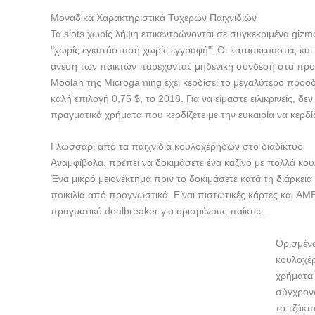
Μοναδικά Χαρακτηριστικά Τυχερών Παιχνιδιών
Τα slots χωρίς λήψη επικεντρώνονται σε συγκεκριμένα gizmo
"χωρίς εγκατάσταση χωρίς εγγραφή". Οι κατασκευαστές και
άνεση των παικτών παρέχοντας μηδενική σύνδεση στα προ
Moolah της Microgaming έχει κερδίσει το μεγαλύτερο προοδ
καλή επιλογή 0,75 $, το 2018. Για να είμαστε ειλικρινείς, δε
πραγματικά χρήματα που κερδίζετε με την ευκαιρία να κερδί
Γλωσσάρι από τα παιχνίδια κουλοχέρηδων στο διαδίκτυο
Αναμφίβολα, πρέπει να δοκιμάσετε ένα καζίνο με πολλά κου
Ένα μικρό μειονέκτημα πριν το δοκιμάσετε κατά τη διάρκεια τ
ποικιλία από προγνωστικά. Είναι πιστωτικές κάρτες και AM
πραγματικό dealbreaker για ορισμένους παίκτες.
Ορισμένα
κουλοχέρ
χρήματα 
σύγχρονω
το τζάκπ