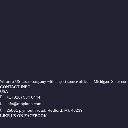
We are a US based company with impact source office in Michigan. Since our
CONTACT INFO
USA
+1 (918) 534 8444
info@mbplans.com
25801 plymouth road, Redford, MI, 48239
LIKE US ON FACEBOOK