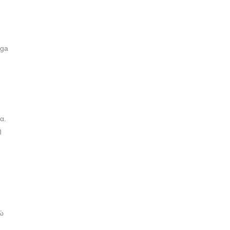
ega
α.
ή
νώ