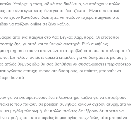
ατιών. Υπάρχει η τάση, ειδικά στο διαδίκτυο, να υπάρχουν πολλοί
τές που είναι εγκατεστημένοι για το ίδιο τζάκποτ. Είναι ουσιαστικά
 να έχουν Καναδούς ιδιοκτήτες να παίζουν τυχερά παιχνίδια στο
δεια να παίζουν online σε ξένα καζίνο.
ακριά από ένα παιχνίδι στο Λας Βέγκας Χάρμπορς. Οι ιστότοποι
οστήριξης, γι' αυτό και το θεωρώ αυστηρά. Ενώ συνήθως
ύμε τη σημασία του να απαντώνται τα προβλήματά σας αποτελεσματικά
πο. Επιπλέον, αν είστε αρκετά επιμελείς για να δοκιμάσετε μια αυγή,
 ένας απλός θάμνος εδώ θα σας βοηθήσει να συσσωρεύσετε περισσότερο
ημιουργώντας επιτυχημένους συνδυασμούς, οι παίκτες μπορούν να
τερο δυνατό.
ένα» για να ενσωματώνουν ένα πλεονέκτημα καζίνο για να αποφέρουν
 παίκτες που παίζουν σε position συνήθως κάνουν σχεδόν ατυχήματα γι
 μια μεγάλη πληρωμή. Αν πολλοί παίκτες δεν ξέρουν ότι πρέπει να
ί να προέρχεται από εταιρείες δημιουργίας παιχνιδιών, τότε μπορεί να