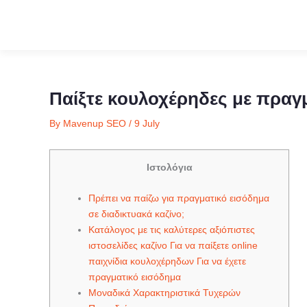
Παίξτε κουλοχέρηδες με πραγ
By
Mavenup SEO
/
9 July
Ιστολόγια
Πρέπει να παίζω για πραγματικό εισόδημα
σε διαδικτυακά καζίνο;
Κατάλογος με τις καλύτερες αξιόπιστες
ιστοσελίδες καζίνο Για να παίξετε online
παιχνίδια κουλοχέρηδων Για να έχετε
πραγματικό εισόδημα
Μοναδικά Χαρακτηριστικά Τυχερών