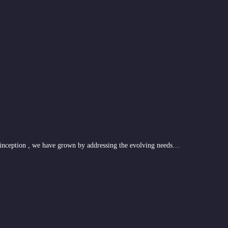
 inception , we have grown by addressing the evolving needs…