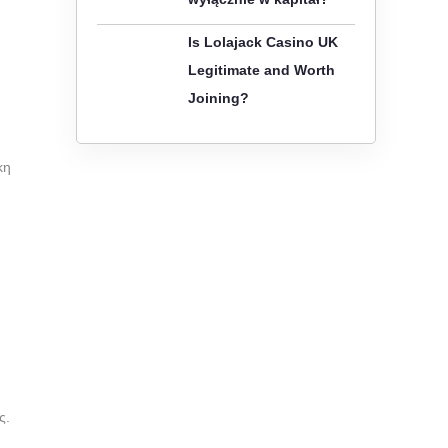
Is Lolajack Casino UK
Legitimate and Worth
Joining?
κη
ς.