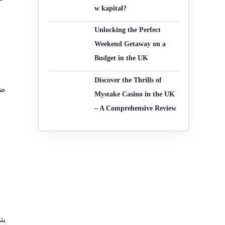
w kapitał?
o
r
Unlocking the Perfect
:
Weekend Getaway on a
Budget in the UK
Discover the Thrills of
ضم
Mystake Casino in the UK
– A Comprehensive Review