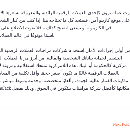
زت عملة ترون كإحدى العملات الرقمية الرائدة، والمعروفة بسعرها الاست
في الكازينو – أو تسعى لتصبح كذلك – فلا تفوت الاطلاع على 
Bitcoin.com اسمًا موثوقًا في عالم العملات الرقمية، ويقدم لك تجربة موثوقة في خدماته.
ن أولى إجراءات الأمان استخدام شركات مراهنات العملات الرقمية الم
التشفير لحماية بياناتك الشخصية والمالية. من أبرز مزايا العملات ا
مركزية كالحكومة أو البنك. هذه اللامركزية تمنحك استقلالية ومرونة لا ت
بالعملات الرقمية غالبًا ما تكون أصغر حجمًا وأقل تكلفة من المعاملا
Next Post