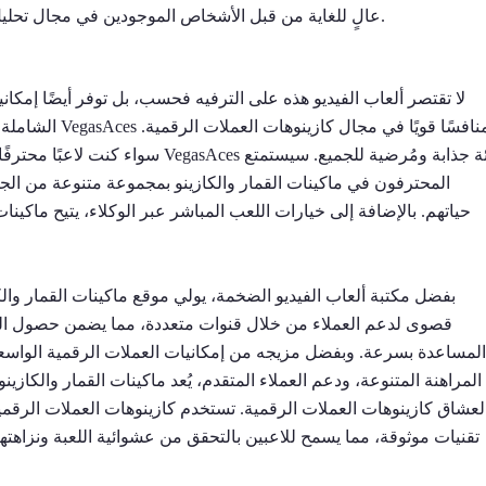
عالٍ للغاية من قبل الأشخاص الموجودين في مجال تحليل شركات المقامرة بالعملات المشفرة والمجتمعات.
لا تقتصر ألعاب الفيديو هذه على الترفيه فحسب، بل توفر أيضًا إمك
الشاملة، والصفق
سواء كنت لاعبًا محترفًا أو مبتدئًا ف
المحترفون في ماكينات القمار والكازينو بمجموعة متنوعة من الجوائز
حياتهم. بالإضافة إلى خيارات اللعب المباشر عبر الوكلاء، يتيح ماكين
بفضل مكتبة ألعاب الفيديو الضخمة، يولي موقع ماكينات القمار والك
قصوى لدعم العملاء من خلال قنوات متعددة، مما يضمن حصول ال
المساعدة بسرعة. وبفضل مزيجه من إمكانيات العملات الرقمية الواسع
المراهنة المتنوعة، ودعم العملاء المتقدم، يُعد ماكينات القمار والكازينو خي
لعشاق كازينوهات العملات الرقمية. تستخدم كازينوهات العملات الرقم
تقنيات موثوقة، مما يسمح للاعبين بالتحقق من عشوائية اللعبة ونزاهته