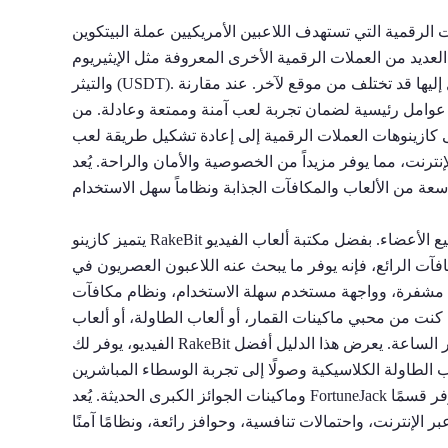
 تستهدف اللاعبين الأمريكيين عملة البيتكوين (BTC) كعملتها الرقمية الرئيسية. ومع
عملات الرقمية الأخرى المعروفة مثل الإيثيريوم (ETH) واللايتكوين (LTC) والبيتكوين كاش (BCH)
والتيثر (USDT). قد تقبل بعض الكازينوهات عملات بديلة أقل شهرة، ولكن إمكانية الوصول إليها قد تختلف من موقع لآخر. عند مقارنة
دة عوامل رئيسية لضمان تجربة لعب آمنة وممتعة وعادلة. من
ى كازينوهات العملات الرقمية إلى إعادة تشكيل طريقة لعب
 يوفر مزيداً من الخصوصية والأمان والراحة. يُعد Kingdom.io أحدث كازينو للعملات الرقمية، حيث يقدم
يتميز كازينو RakeBit بكونه نظامًا متطورًا للمقامرة بالعملات المشفرة، وهو نظام مناسب لجميع الأعضاء. بفضل مكتبة ألعاب الفيديو
فآت الرائع، فإنه يوفر ما يبحث عنه اللاعبون العصريون في
 على الإنترنت. تتألق المنصة بدعمها لأكثر من 16 عملة مشفرة، وواجهة مستخدم سهلة الاستخدام، ونظام مكافآت
ة رائعة بقيمة 100 دولار أمريكي. سواء كنت من محبي ماكينات القمار، أو ألعاب الطاولة، أو ألعاب
الفيديو، يوفر لك RakeBit تجربة لعب سلسة مع عمليات شراء سريعة ودعم فني متوفر على مدار الساعة. يعرض هذا الدليل أفضل
ب الطاولة الكلاسيكية وصولًا إلى تجربة الوسطاء المباشرين
وماكينات الجوائز الكبرى الحديثة. يُعد FortuneJack في الواقع كازينو إنترنت موثوقًا به ويركز على العملات المشفرة، كما يوفر قسمًا