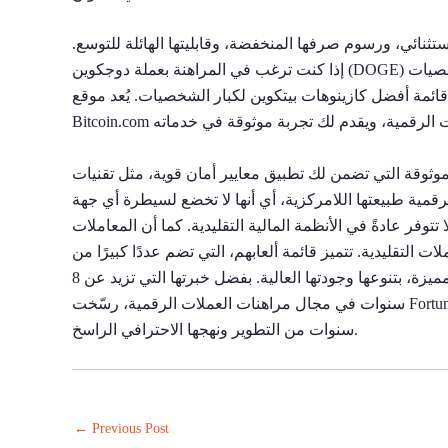
ثنائي، ورسوم صرفها المنخفضة، وقابليتها الهائلة للتوسع.
إذا كنت ترغب في المراهنة بعملة دوجكوين (DOGE) على موقع كازينو آمن، فستجد كل ما تحتاجه هنا. إذا كنت من كبار الشخصيات
قائمة أفضل كازينوهات بيتكوين لكبار الشخصيات. يُعد موقع
وثوقة التي تضمن لك تطبيق معايير أمان قوية، مثل تقنيات
لرقمية طبيعتها اللامركزية، أي أنها لا تخضع لسيطرة أي جهة
توفر عادةً في الأنظمة المالية التقليدية. كما أن المعاملات
ت التقليدية. تتميز قائمة ألعابهم، التي تضم عددًا كبيرًا من
ماكينات القمار عالية الجودة، وألعابًا متخصصة، وخدمة وسيط مباشر مميزة، بتنوعها وجودتها العالية. بفضل خبرتها التي تزيد عن 8
سنوات في مجال مراهنات العملات الرقمية، رسّخت FortuneJack مكانتها كأفضل شركة مراهنات بيتكوين في السوق، وذلك بفضل
سنوات من التطوير ونهجها الاحترافي الراسخ.
←
Previous Post