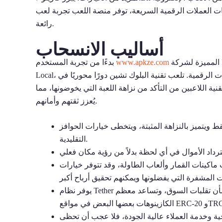
ب السخية، وصفقات العملات الرقمية السريعة، توفر منصة اللعب تجربة لعب
رائعة.
أساليب الانسحاب
المميزة لشركة Ignition Gambling وصولًا إلى خيارات الألعاب الواسعة في كازينو mBit
www.apkze.com
بدءًا من تجربة المستخدم
Local، ستجد شبكات متطورة تضع أحدث المعايير في صناعة المقامرة بالعملات الرقمية. تلعب تقنية البلوك تشين دورًا محوريًا في
نية اللاعبين من التأكد من نزاهة اللعبة التي يخوضونها، مما
يُعزز ثقتهم وأمانهم.
ط ويتميز بالنزاهة المثبتة، ويتخطى خيارات الحوافز
التقليدية.
ماكينات القمار وألعاب الطاولة، وقد تتوفر خيارات
يوفر نظام Tether للأشخاص رهانات ثابتة وجديرة بالاهتمام دون الحاجة إلى القلق بشأن تقلبات السوق، وتساعد معظم
ي مواقع ERC-20 وTRC-20.
العملاء عالية الجودة، فلا عجب أن تحظى Cloudbet بتصنيف