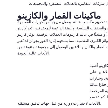
ماكينات القمار والكازينو
انية تحقيق مكاسب هائلة. بفضل مزيجها من خيارات المقامرة
ات السلسة، والبيئة الداعمة للمحترفين، يُعد كازينو VegasAces منافسًا قويًا في مجال كازينوهات العملات الرقمية.
ي عالم كازينوهات العملات الرقمية، يوفر كازينو VegasAces بيئة جذابة ومُرضية للجميع. سيستمتع
 الكبرى التقدمية، مما يمنحهم إثارة الفوز بجوائز قد تُغير
ات القمار والكازينو للاعبين الوصول إلى مجموعة متنوعة من
الألعاب عالية الجودة.
ازينو أهمية
لاعبين على
ة، وخيارات
ارًا مثاليًا
ية المرخصة
ا. كما تخضع
الألعاب لاختبارات دورية من قبل جهات تدقيق مستقلة.