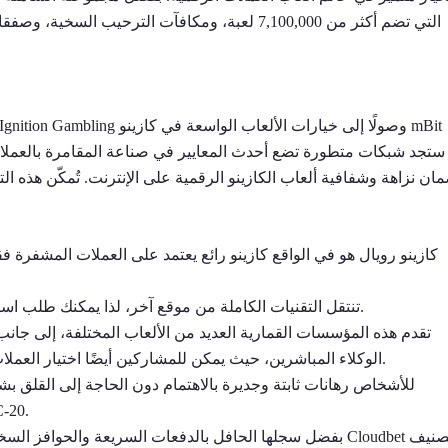
التي تضم أكثر من 7,100,000 لعبة، ومكافآت الترحي
ان نزاهة وشفافية ألعاب الكازينو الرقمية على الإنترنت. تُمكّن هذه التق
كازينو رويال هو في الواقع كازينو رائع يعتمد على العملات المشفرة فق
تنتقل التقنيات الكاملة من موقع آخر، لذا يمكنك طلب استرداد الأموال في أي لحظة بدلاً من رؤية مكان فعلي.
تقدم هذه المؤسسات القمارية العديد من الألعاب المختلفة، إلى جانب 
الوكلاء المباشرين، حيث يمكن للمشاركين أيضًا اختيار العملات المشفرة التي يفضلونها ويمكنهم تحقيق أرباح أكبر.
الكازينوهات بعضها البعض ف
بفضل سجلها الحافل بالدفعات السريعة والحوافز السخية وخدمة 