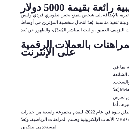
ئعة بقيمة 5000 دولار
برة، بالإضافة إلى شخص يتمتع بحس تطويري فردي وليس
ئة تنفيذ مناسبة. يُعدّ انتحال شخصية المؤثرين في أوساط
اهنات بالعملات الرقمية
على الإنترنت
، بما في
 الشائعة
 والسحب.
يُعدّ MetaWin كازينوًا محليًا ممتازًا للعملات الرقمية، يوفر تجربة مراهنة مجهولة
وم لعرض
JackB، فهو
موقع رائد للمقامرة عبر الإنترنت يعتمد على العملات الرقمية، وقد انطلق بقوة في عام 2022، ليقدم مجموعة واسعة من خيارات
الألعاب الإلكترونية وقسم المراهنات الرياضية. ويُعدّ MBit Gambling منصة متكاملة لألعاب الكازينو عبر الإنترنت، مصممة خصيصًا
لمستخدمي بيتكوين.