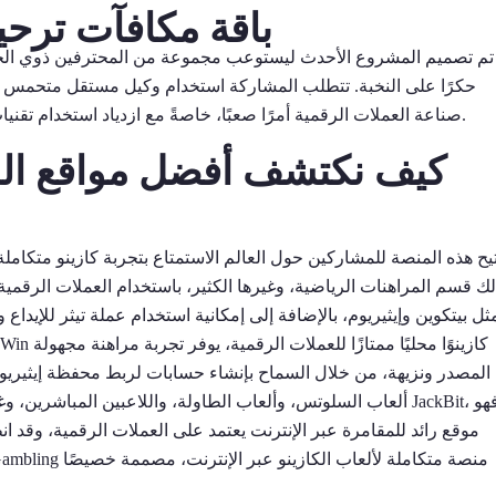
باقة مكافآت ترحيبية را
تم تصميم المشروع الأحدث ليستوعب مجموعة من المحترفين ذوي الخ
حكرًا على النخبة. تتطلب المشاركة استخدام وكيل مستقل متحمس وبي
صناعة العملات الرقمية أمرًا صعبًا، خاصةً مع ازدياد استخدام تقنيات التزييف العميق، والبث المباشر المُعدّل، والظهور عن بُعد.
كيف نكتشف أفضل مواقع المر
يح هذه المنصة للمشاركين حول العالم الاستمتاع بتجربة كازينو متكاملة
ك قسم المراهنات الرياضية، وغيرها الكثير، باستخدام العملات الرقمية
ثل بيتكوين وإيثيريوم، بالإضافة إلى إمكانية استخدام عملة تيثر للإيداع
المصدر ونزيهة، من خلال السماح بإنشاء حسابات لربط محفظة إيثيري
ألعاب السلوتس، وألعاب الطاولة، واللاعبين المباشرين، وغيرها. أما it