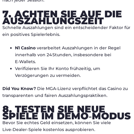
nach jeder Session.
7. ACHTEN SIE AUF DIE
AUSZAHLUNGSZEIT
Schnelle Auszahlungen sind ein entscheidender Faktor für
ein positives Spielerlebnis.
N1 Casino
verarbeitet Auszahlungen in der Regel
innerhalb von 24 Stunden, insbesondere bei
E‑Wallets.
Verifizieren Sie Ihr Konto frühzeitig, um
Verzögerungen zu vermeiden.
Did You Know?
Die MGA‑Lizenz verpflichtet das Casino zu
transparenten und fairen Auszahlungspraktiken.
8. TESTEN SIE NEUE
SPIELE IM DEMO‑MODUS
Bevor Sie echtes Geld einsetzen, können Sie viele
Live‑Dealer‑Spiele kostenlos ausprobieren.