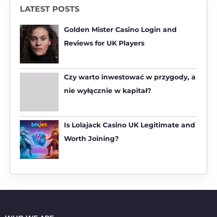
r
LATEST POSTS
c
h
Golden Mister Casino Login and
f
Reviews for UK Players
o
r
:
Czy warto inwestować w przygody, a
nie wyłącznie w kapitał?
Is Lolajack Casino UK Legitimate and
Worth Joining?