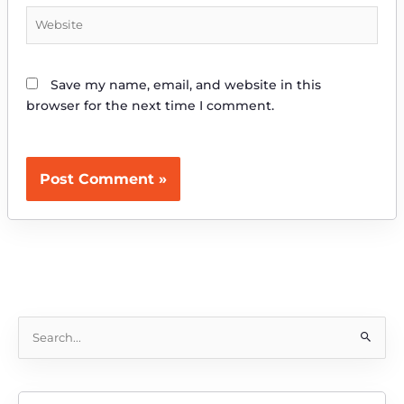
Website
Save my name, email, and website in this
browser for the next time I comment.
S
e
a