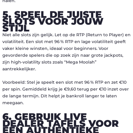
halen.
5. SPEEL DE JUISTE
SLOTS VOOR JOUW
STIJL
Niet alle slots zijn gelijk. Let op de RTP (Return to Player) en
volatiliteit. Een slot met 96 % RTP en lage volatiliteit geeft
vaker kleine winsten, ideaal voor beginners. Voor
gevorderde spelers die op zoek zijn naar grote jackpots,
zijn high‑volatility slots zoals “Mega Moolah”
aantrekkelijker.
Voorbeeld: Stel je speelt een slot met 96 % RTP en zet €10
per spin. Gemiddeld krijg je €9,60 terug per €10 inzet over
de lange termijn. Dit helpt je bankroll langer te laten
meegaan.
6. GEBRUIK LIVE
DEALER TAFELS VOOR
EEN AUTHENTIEKE