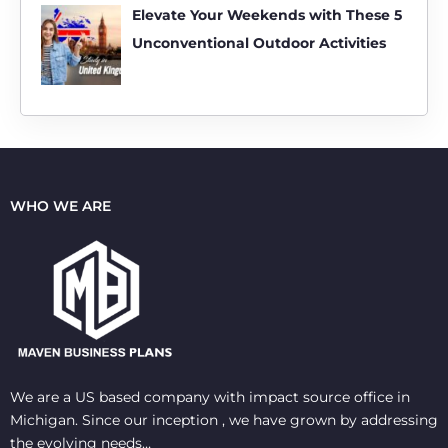
Elevate Your Weekends with These 5
Unconventional Outdoor Activities
WHO WE ARE
We are a US based company with impact source office in
Michigan. Since our inception , we have grown by addressing
the evolving needs…