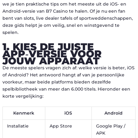
we je tien praktische tips om het meeste uit de iOS‑ en
Android‑versie van B7 Casino te halen. Of je nu een fan
bent van slots, live dealer tafels of sportweddenschappen,
deze gids helpt je om veilig, snel en winstgevend te
spelen.
1. KIES DE JUISTE
APP‑VERSIE VOOR
JOUW APPARAAT
De meeste spelers vragen zich af: welke versie is beter, iOS
of Android? Het antwoord hangt af van je persoonlijke
voorkeur, maar beide platforms bieden dezelfde
spelbibliotheek van meer dan 6.000 titels. Hieronder een
korte vergelijking:
Kenmerk
iOS
Android
Installatie
App Store
Google Play /
APK