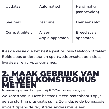
Updates
Automatisch
Handmatig
(aanbevolen)
Snelheid
Zeer snel
Eveneens vlot
Compatibiliteit
Alleen
Breed scala
Apple‑apparaten
apparaten
Kies de versie die het beste past bij jouw telefoon of tablet.
Beide apps ondersteunen sportweddenschappen, slots,
live dealer en crypto‑opnames.
2. MAAK GEBRUIK VAN
DE WELKOMSTBONUS
METEEN
Nieuwe spelers krijgen bij B7 Casino een royale
welkomstbonus. Deze bestaat uit een matchbonus op je
eerste storting plus gratis spins. Zorg dat je de bonuscode
invoert tijdens de registratie, anders mis je een