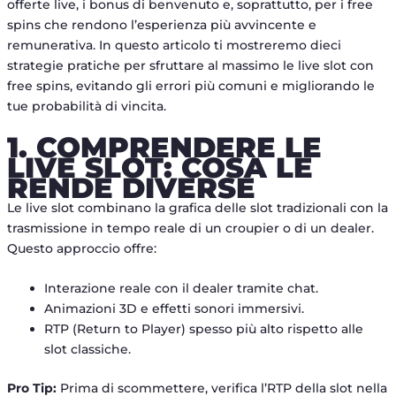
offerte live, i bonus di benvenuto e, soprattutto, per i free
spins che rendono l’esperienza più avvincente e
remunerativa. In questo articolo ti mostreremo dieci
strategie pratiche per sfruttare al massimo le live slot con
free spins, evitando gli errori più comuni e migliorando le
tue probabilità di vincita.
1. COMPRENDERE LE
LIVE SLOT: COSA LE
RENDE DIVERSE
Le live slot combinano la grafica delle slot tradizionali con la
trasmissione in tempo reale di un croupier o di un dealer.
Questo approccio offre:
Interazione reale con il dealer tramite chat.
Animazioni 3D e effetti sonori immersivi.
RTP (Return to Player) spesso più alto rispetto alle
slot classiche.
Pro Tip:
Prima di scommettere, verifica l’RTP della slot nella