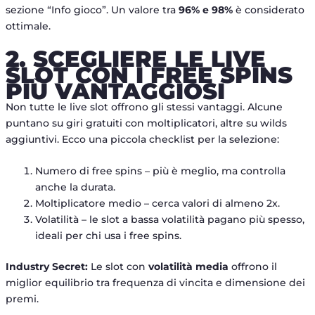
sezione “Info gioco”. Un valore tra
96% e 98%
è considerato
ottimale.
2. SCEGLIERE LE LIVE
SLOT CON I FREE SPINS
PIÙ VANTAGGIOSI
Non tutte le live slot offrono gli stessi vantaggi. Alcune
puntano su giri gratuiti con moltiplicatori, altre su wilds
aggiuntivi. Ecco una piccola checklist per la selezione:
Numero di free spins – più è meglio, ma controlla
anche la durata.
Moltiplicatore medio – cerca valori di almeno 2x.
Volatilità – le slot a bassa volatilità pagano più spesso,
ideali per chi usa i free spins.
Industry Secret:
Le slot con
volatilità media
offrono il
miglior equilibrio tra frequenza di vincita e dimensione dei
premi.