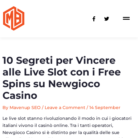
Skip
to
F
T
content
a
w
c
i
e
t
b
t
o
e
o
r
k
-
10 Segreti per Vincere
f
alle Live Slot con i Free
Spins su Newgioco
Casino
By
Mavenup SEO
/
Leave a Comment
/
14 September
Le live slot stanno rivoluzionando il modo in cui i giocatori
italiani vivono il casinò online. Tra i tanti operatori,
Newgioco Casino si è distinto per la qualità delle sue