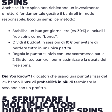
SPINS
Anche se i free spins non richiedono un investimento
diretto, è fondamentale gestire il bankroll in modo
responsabile. Ecco un semplice metodo:
Stabilisci un budget giornaliero (es. 30 €) e includi i
free spins come “bonus”.
Dividi il budget in sessioni di 10 € per evitare di
perdere tutto in un’unica partita.
Regola le puntate: inizia con una scommessa pari al
2‑3% del tuo bankroll per massimizzare la durata dei
free spins.
Did You Know?
I giocatori che usano una puntata fissa del
2% hanno il
30% di probabilità in più
di terminare la
sessione con un profitto.
5. SFRUTTARE I
MOLTIPLICATORI
DURANTE I FREE SPINS