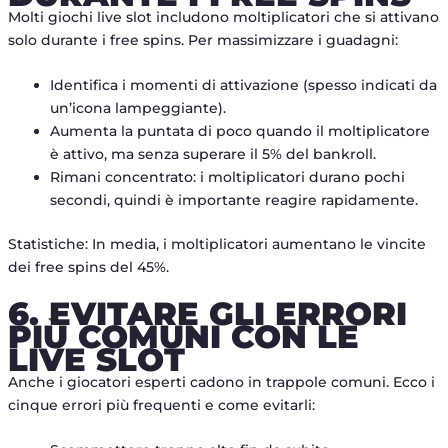
Molti giochi live slot includono moltiplicatori che si attivano
solo durante i free spins. Per massimizzare i guadagni:
Identifica i momenti di attivazione (spesso indicati da
un’icona lampeggiante).
Aumenta la puntata di poco quando il moltiplicatore
è attivo, ma senza superare il 5% del bankroll.
Rimani concentrato: i moltiplicatori durano pochi
secondi, quindi è importante reagire rapidamente.
Statistiche: In media, i moltiplicatori aumentano le vincite
dei free spins del 45%.
6. EVITARE GLI ERRORI
PIÙ COMUNI CON LE
LIVE SLOT
Anche i giocatori esperti cadono in trappole comuni. Ecco i
cinque errori più frequenti e come evitarli: