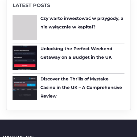
r
LATEST POSTS
c
h
Czy warto inwestować w przygody, a
f
nie wyłącznie w kapitał?
o
r
:
Unlocking the Perfect Weekend
Getaway on a Budget in the UK
Discover the Thrills of Mystake
Casino in the UK – A Comprehensive
Review