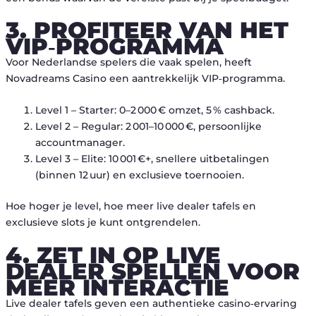
3. PROFITEER VAN HET
VIP‑PROGRAMMA
Voor Nederlandse spelers die vaak spelen, heeft
Novadreams Casino een aantrekkelijk VIP‑programma.
Level 1 – Starter: 0–2 000 € omzet, 5 % cashback.
Level 2 – Regular: 2 001–10 000 €, persoonlijke
accountmanager.
Level 3 – Elite: 10 001 €+, snellere uitbetalingen
(binnen 12 uur) en exclusieve toernooien.
Hoe hoger je level, hoe meer live dealer tafels en
exclusieve slots je kunt ontgrendelen.
4. ZET IN OP LIVE
DEALER SPELLEN VOOR
MEER INTERACTIE
Live dealer tafels geven een authentieke casino‑ervaring