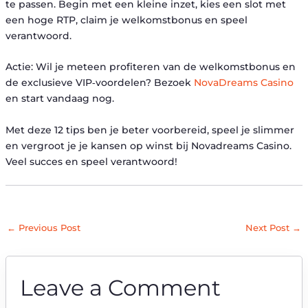
te passen. Begin met een kleine inzet, kies een slot met
een hoge RTP, claim je welkomstbonus en speel
verantwoord.
Actie: Wil je meteen profiteren van de welkomstbonus en
de exclusieve VIP‑voordelen? Bezoek
NovaDreams Casino
en start vandaag nog.
Met deze 12 tips ben je beter voorbereid, speel je slimmer
en vergroot je je kansen op winst bij Novadreams Casino.
Veel succes en speel verantwoord!
←
Previous Post
Next Post
→
Leave a Comment