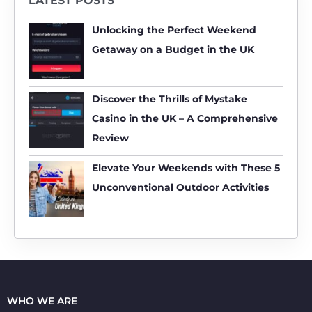
LATEST POSTS
c
h
Unlocking the Perfect Weekend
f
Getaway on a Budget in the UK
o
r
:
Discover the Thrills of Mystake
Casino in the UK – A Comprehensive
Review
Elevate Your Weekends with These 5
Unconventional Outdoor Activities
WHO WE ARE