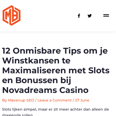
Skip
to
F
T
content
a
w
c
i
e
t
b
t
o
e
o
r
k
-
12 Onmisbare Tips om je
f
Winstkansen te
Maximaliseren met Slots
en Bonussen bij
Novadreams Casino
By
Mavenup SEO
/
Leave a Comment
/
27 June
Slots lijken simpel, maar er zit meer achter dan alleen de
draaiende rollen.