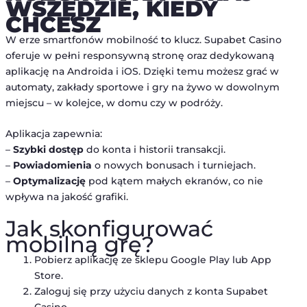
WSZĘDZIE, KIEDY
CHCESZ
W erze smartfonów mobilność to klucz. Supabet Casino
oferuje w pełni responsywną stronę oraz dedykowaną
aplikację na Androida i iOS. Dzięki temu możesz grać w
automaty, zakłady sportowe i gry na żywo w dowolnym
miejscu – w kolejce, w domu czy w podróży.
Aplikacja zapewnia:
–
Szybki dostęp
do konta i historii transakcji.
–
Powiadomienia
o nowych bonusach i turniejach.
–
Optymalizację
pod kątem małych ekranów, co nie
wpływa na jakość grafiki.
Jak skonfigurować
mobilną grę?
Pobierz aplikację ze sklepu Google Play lub App
Store.
Zaloguj się przy użyciu danych z konta Supabet
Casino.