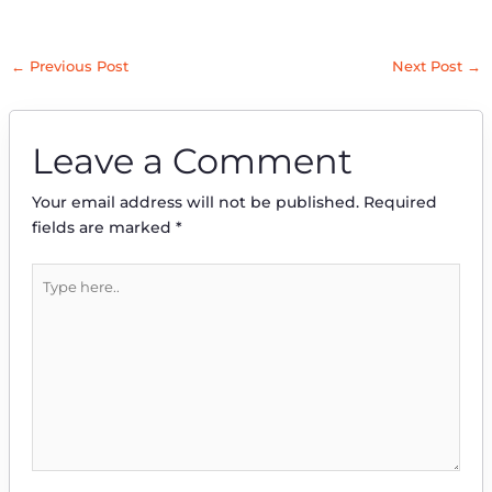
←
Previous Post
Next Post
→
Leave a Comment
Your email address will not be published.
Required
fields are marked
*
Type
here..