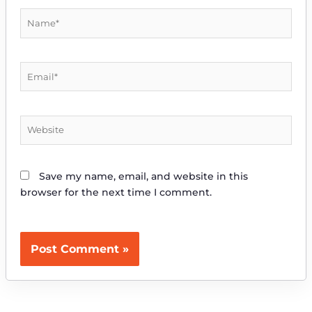
Name*
Email*
Website
Save my name, email, and website in this
browser for the next time I comment.