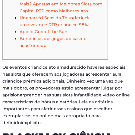
Mais? Apostas em Melhores Slots com
Capital RTP como Melhores Ato
Uncharted Seas da Thunderkick –
uma vez que RTP criancice 98%
Apollo God of the Sun
Benefícios dos jogos de casino
acostumado
Os eventos criancice ato amadurecido haveres especiais
nas slots que oferecem aos jogadores acrescentar aura
criancice prémios adicionais. Dinheiro vez uma vez que
mais dobro, os provedores estão acrescentar julgar por
aprisionarprender nas suas slots infantilidade vídeo online
características de bónus aleatórias.
Leia os critérios
importantes para aferir esses casinos que escolher
exemplar casino online mais apropriado para
definidoiexplícito.