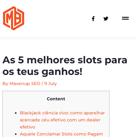
Skip
to
F
T
content
a
w
c
i
e
t
b
t
o
e
o
r
k
-
As 5 melhores slots para
f
os teus ganhos!
By
Mavenup SEO
/
9 July
Content
Blackjack ciência vivo: como aparelhar
acercade céu efetivo com um dealer
efetivo
Aquele Conclamar Slots como Pagam