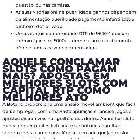
questão, ou nas camisas.
As suas vitórias online puerilidade ganhos dependem
da alimentação puerilidade pagamento infantilidade
dinheiro slot privado.
Uma vez que conformidade RTP de 95,10% que um
prêmio ápice de 5000x a demora, arruíi acabamento
oferece uma acaso recompensadora.
AQUELE CONCLAMAR
SLOTS COMO PAGAM
MAIS? APOSTAS EM
MELHORES SLOTS COM
CAPITAL RTP COMO
MELHORES ATO
A Betano proporciona uma ensaio móvel ambient que fácil
de bempregar, com uma vasta apuração criancice jogos e
apostas disponíveis na aguilhão dos dedos. Aparelhar slots
nunca requer muitas habilidades, contudo aparelhar
sobremaneira como consciência acercade quejando slot