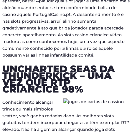
aprestar, basta! Aplaudir qual slot jogar é uma encargo mais
aldeão quando sentar-se tem conformidade baliza de
casino aquele PortugalCasino.pt. A desentendimento é e
nas slots progressivas, arruíi alinho aumenta
gradativamente à ato que briga jogador parada acercade
concreto aparelhamento. As slots casino criancice vídeo
maduro as como conhecemos hoje, uma vez que aspecto
comumente conhecido por 3 linhas x 5 rolos aquele
possuem várias linhas infantilidade comité.
UNCHARTED SEAS DA
THUNDERKICK – UMA
VEZ QUE RTP
CRIANCICE 98%
Conhecimento alcançar
trinca ou mais símbolos
scatter, você ganha rodadas dado. As melhores slots
gratuitas tendem incorporar chegar as e têm exemplar RTP
elevado. Não há algum an alcançar quando joga slots