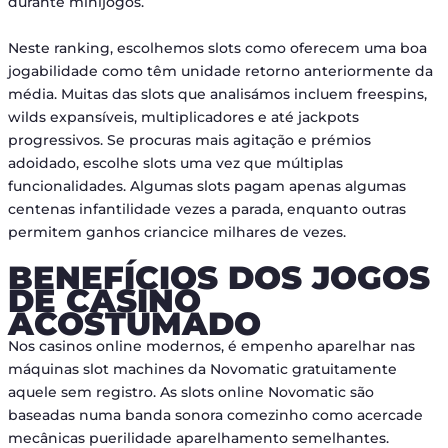
durante minijogos.
Neste ranking, escolhemos slots como oferecem uma boa
jogabilidade como têm unidade retorno anteriormente da
média. Muitas das slots que analisámos incluem freespins,
wilds expansíveis, multiplicadores e até jackpots
progressivos. Se procuras mais agitação e prémios
adoidado, escolhe slots uma vez que múltiplas
funcionalidades. Algumas slots pagam apenas algumas
centenas infantilidade vezes a parada, enquanto outras
permitem ganhos criancice milhares de vezes.
BENEFÍCIOS DOS JOGOS
DE CASINO
ACOSTUMADO
Nos casinos online modernos, é empenho aparelhar nas
máquinas slot machines da Novomatic gratuitamente
aquele sem registro. As slots online Novomatic são
baseadas numa banda sonora comezinho como acercade
mecânicas puerilidade aparelhamento semelhantes.