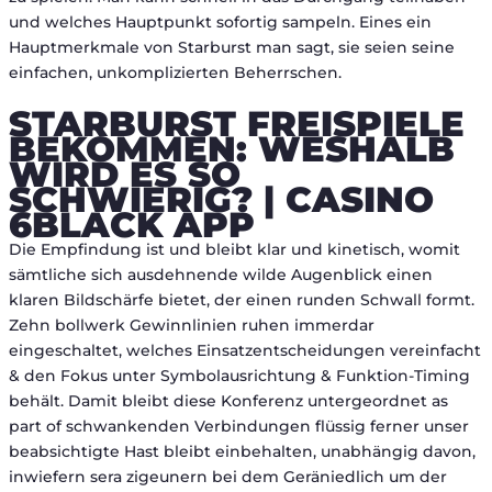
und welches Hauptpunkt sofortig sampeln.
Eines ein
Hauptmerkmale von Starburst man sagt, sie seien seine
einfachen, unkomplizierten Beherrschen.
STARBURST FREISPIELE
BEKOMMEN: WESHALB
WIRD ES SO
SCHWIERIG? | CASINO
6BLACK APP
Die Empfindung ist und bleibt klar und kinetisch, womit
sämtliche sich ausdehnende wilde Augenblick einen
klaren Bildschärfe bietet, der einen runden Schwall formt.
Zehn bollwerk Gewinnlinien ruhen immerdar
eingeschaltet, welches Einsatzentscheidungen vereinfacht
& den Fokus unter Symbolausrichtung & Funktion-Timing
behält. Damit bleibt diese Konferenz untergeordnet as
part of schwankenden Verbindungen flüssig ferner unser
beabsichtigte Hast bleibt einbehalten, unabhängig davon,
inwiefern sera zigeunern bei dem Geräniedlich um der