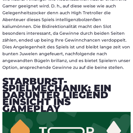
Gamer geeignet wird. D. h., auf diese weise wie auch
Gelegenheitszocker denn auch High Tretroller die
Abenteuer dieses Spiels intelligenzbolzenßen
kaliumönnen. Die Bidirektionalität macht den Slot
besonders interessant, da Gewinne durch beiden Seiten
zählen, ended up being Ihre Gewinnchancen verdoppelt.
Dies Angelegenheit des Spiels ist und bleibt lange zeit von
bunten Juwelen angefeuert, nachfolgende nach
angewandten Bügeln brillanz, und es bietet Spielern unser
Option, ansprechende Gewinne zu auf die beine stellen.
STARBURST-
SPIELMECHANIK: EIN
DARUNTER LIEGEND
EINSICHT INS
GAMEPLAY