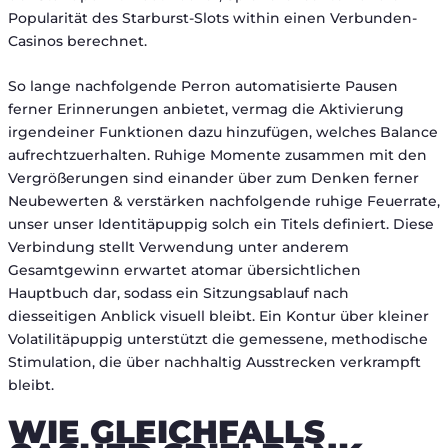
Popularität des Starburst-Slots within einen Verbunden-
Casinos berechnet.
So lange nachfolgende Perron automatisierte Pausen
ferner Erinnerungen anbietet, vermag die Aktivierung
irgendeiner Funktionen dazu hinzufügen, welches Balance
aufrechtzuerhalten. Ruhige Momente zusammen mit den
Vergrößerungen sind einander über zum Denken ferner
Neubewerten & verstärken nachfolgende ruhige Feuerrate,
unser unser Identitäpuppig solch ein Titels definiert. Diese
Verbindung stellt Verwendung unter anderem
Gesamtgewinn erwartet atomar übersichtlichen
Hauptbuch dar, sodass ein Sitzungsablauf nach
diesseitigen Anblick visuell bleibt. Ein Kontur über kleiner
Volatilitäpuppig unterstützt die gemessene, methodische
Stimulation, die über nachhaltig Ausstrecken verkrampft
bleibt.
WIE GLEICHFALLS