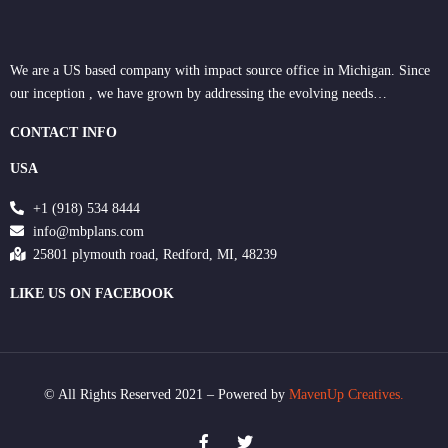
We are a US based company with impact source office in Michigan. Since
our inception , we have grown by addressing the evolving needs…
CONTACT INFO
USA
+1 (918) 534 8444
info@mbplans.com
25801 plymouth road, Redford, MI, 48239
LIKE US ON FACEBOOK
© All Rights Reserved 2021 – Powered by
MavenUp Creatives.
F
T