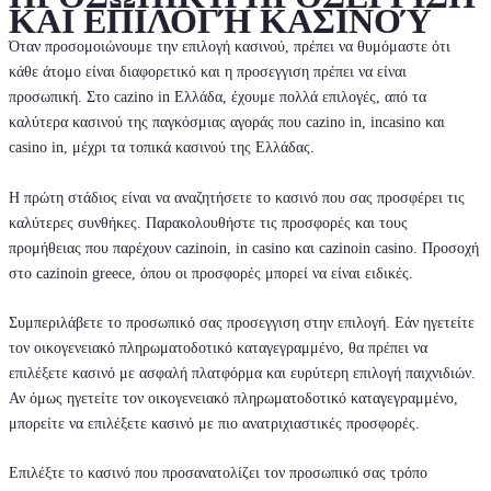
ΚΑΙ ΕΠΙΛΟΓΉ ΚΑΣΙΝΟΎ
Όταν προσομοιώνουμε την επιλογή κασινού, πρέπει να θυμόμαστε ότι
κάθε άτομο είναι διαφορετικό και η προσεγγιση πρέπει να είναι
προσωπική. Στο cazino in Ελλάδα, έχουμε πολλά επιλογές, από τα
καλύτερα κασινού της παγκόσμιας αγοράς που cazino in, incasino και
casino in, μέχρι τα τοπικά κασινού της Ελλάδας.
Η πρώτη στάδιος είναι να αναζητήσετε το κασινό που σας προσφέρει τις
καλύτερες συνθήκες. Παρακολουθήστε τις προσφορές και τους
προμήθειας που παρέχουν cazinoin, in casino και cazinoin casino. Προσοχή
στο cazinoin greece, όπου οι προσφορές μπορεί να είναι ειδικές.
Συμπεριλάβετε το προσωπικό σας προσεγγιση στην επιλογή. Εάν ηγετείτε
τον οικογενειακό πληρωματοδοτικό καταγεγραμμένο, θα πρέπει να
επιλέξετε κασινό με ασφαλή πλατφόρμα και ευρύτερη επιλογή παιχνιδιών.
Αν όμως ηγετείτε τον οικογενειακό πληρωματοδοτικό καταγεγραμμένο,
μπορείτε να επιλέξετε κασινό με πιο ανατριχιαστικές προσφορές.
Επιλέξτε το κασινό που προσανατολίζει τον προσωπικό σας τρόπο