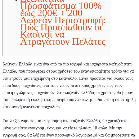
Προσφάτισμα 100%
έως 200€ + 200
Δωρεάν Περιστροφή:
Πώς Προσπαθούν οι
Κασινοί να
Ατραγάτουν Πελάτες
Καζινοίν Ελλάδα είναι ένα από τα πιο ισχυρά και ισχυριστά καζινοά στην
Ελλάδα, που προσφέρει στους χρήστες του έναν απαραίτητο τρόπο για να
ξεκινήσουν μια επιχείρηση στο καζινούλο. Είναι προσιτός για όλους τους
επίπεδους παιχνιδιών, από τους νέους πειστικούς χρήστες έως τους
εμπειρογνώμονες παιχνιδιούς. Στο καζινοίν Ελλάδα, οι χρήστες θα βρουν
μια εκπληκτική εκπληκτική εμπειρία παιχνιδιών, με εξαιρετική υποστήριξη
και συνεχή ανανέωση παιχνιδιών.
Για να ξεκινήσετε μια επιχείρηση στο καζινοίν Ελλάδα, θα χρειάζεστε
μόνο να είστε εγγεγραμμένος και να είστε ηλικίας 18 ετών. Με την
εγγραφή σας, θα λάβετε έναν προσωπικό λογαριασμό και θα μπορέσετε να