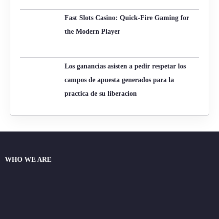
r
:
Fast Slots Casino: Quick‑Fire Gaming for
the Modern Player
Los ganancias asisten a pedir respetar los
campos de apuesta generados para la
practica de su liberacion
WHO WE ARE