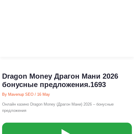
Skip
to
content
F
T
a
w
c
i
e
t
b
t
o
e
o
r
k
-
f
Dragon Money Драгон Мани 2026
бонусные предложения.1693
By
Mavenup SEO
/
16 May
Онлайн казино Dragon Money (Драгон Мани) 2026 – бонусные
предложения