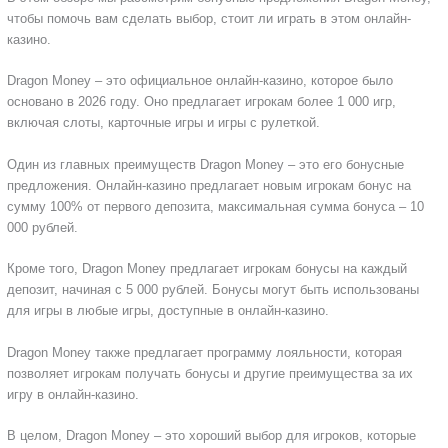
чтобы помочь вам сделать выбор, стоит ли играть в этом онлайн-
казино.
Dragon Money – это официальное онлайн-казино, которое было
основано в 2026 году. Оно предлагает игрокам более 1 000 игр,
включая слоты, карточные игры и игры с рулеткой.
Один из главных преимуществ Dragon Money – это его бонусные
предложения. Онлайн-казино предлагает новым игрокам бонус на
сумму 100% от первого депозита, максимальная сумма бонуса – 10
000 рублей.
Кроме того, Dragon Money предлагает игрокам бонусы на каждый
депозит, начиная с 5 000 рублей. Бонусы могут быть использованы
для игры в любые игры, доступные в онлайн-казино.
Dragon Money также предлагает программу лояльности, которая
позволяет игрокам получать бонусы и другие преимущества за их
игру в онлайн-казино.
В целом, Dragon Money – это хороший выбор для игроков, которые