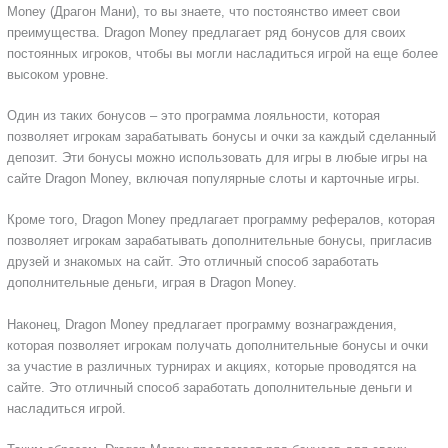
Money (Драгон Мани), то вы знаете, что постоянство имеет свои
преимущества. Dragon Money предлагает ряд бонусов для своих
постоянных игроков, чтобы вы могли насладиться игрой на еще более
высоком уровне.
Один из таких бонусов – это программа лояльности, которая
позволяет игрокам зарабатывать бонусы и очки за каждый сделанный
депозит. Эти бонусы можно использовать для игры в любые игры на
сайте Dragon Money, включая популярные слоты и карточные игры.
Кроме того, Dragon Money предлагает программу рефералов, которая
позволяет игрокам зарабатывать дополнительные бонусы, пригласив
друзей и знакомых на сайт. Это отличный способ заработать
дополнительные деньги, играя в Dragon Money.
Наконец, Dragon Money предлагает программу вознаграждения,
которая позволяет игрокам получать дополнительные бонусы и очки
за участие в различных турнирах и акциях, которые проводятся на
сайте. Это отличный способ заработать дополнительные деньги и
насладиться игрой.