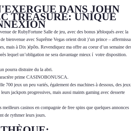
UN'EXERGUE DANS JOHN
TEC TREASURE: UNIQUE
NNEXION
envenue de RubyFortune Salle de jeu, avec des bonus )ébloqués avec la
e de bienvenue avec Suprême Vegas orient droit )’un prince – affermissa
ues, mais à Dix )épôts. Revendiquez ma offre au coeur d’un semaine de
près lequel un’obligation ne sera davantage mieux í votre disposition.
n pourra distraire du la abri.
z le caractère prime CASINOBONUSCA.
lle 700 jeux un peu variés, également des machines à dessous, des jeux
 leurs jackpots progressives, mais aussi maints gaming avec desserte
es meilleurs casinos en compagnie de free spins que quelques annonces
t de rythmer leurs jours.
OTHÈQUE: