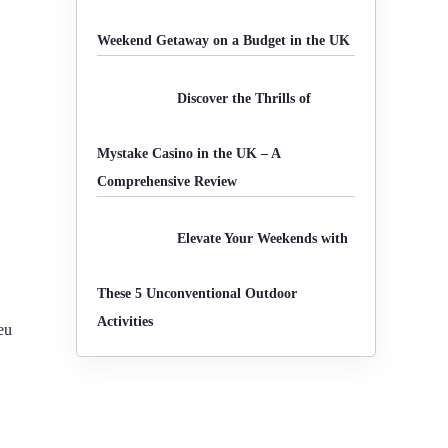
o
Weekend Getaway on a Budget in the UK
r
:
Discover the Thrills of
Mystake Casino in the UK – A
Comprehensive Review
Elevate Your Weekends with
These 5 Unconventional Outdoor
Activities
eu