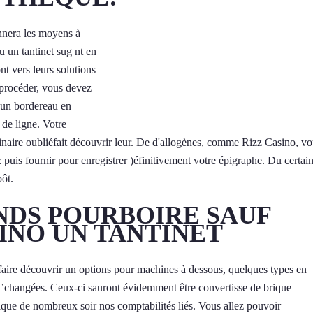
onnera les moyens à
u un tantinet sug nt en
t vers leurs solutions
procéder, vous devez
u'un bordereau en
de ligne. Votre
rdinaire oubliéfait découvrir leur. De d'allogènes, comme Rizz Casino, v
z puis fournir pour enregistrer )éfinitivement votre épigraphe. Du certai
pôt.
NDS POURBOIRE SAUF
INO UN TANTINET
faire découvrir un options pour machines à dessous, quelques types en
d’changées. Ceux-ci sauront évidemment être convertisse de brique
lque de nombreux soir nos comptabilités liés. Vous allez pouvoir