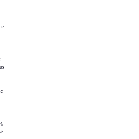
me
e
ous
ec
),
se