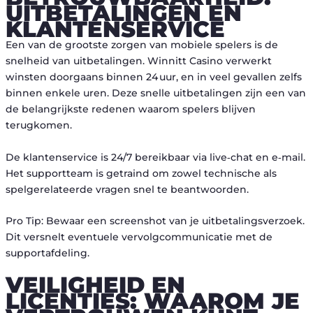
UITBETALINGEN EN
KLANTENSERVICE
Een van de grootste zorgen van mobiele spelers is de
snelheid van uitbetalingen. Winnitt Casino verwerkt
winsten doorgaans binnen 24 uur, en in veel gevallen zelfs
binnen enkele uren. Deze snelle uitbetalingen zijn een van
de belangrijkste redenen waarom spelers blijven
terugkomen.
De klantenservice is 24/7 bereikbaar via live‑chat en e‑mail.
Het supportteam is getraind om zowel technische als
spelgerelateerde vragen snel te beantwoorden.
Pro Tip: Bewaar een screenshot van je uitbetalingsverzoek.
Dit versnelt eventuele vervolgcommunicatie met de
supportafdeling.
VEILIGHEID EN
LICENTIES: WAAROM JE