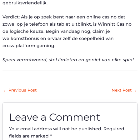
gebruiksvriendelijk.
Verdict: Als je op zoek bent naar een online casino dat
zowel op je telefoon als tablet uitblinkt, is Winnitt Casino
de logische keuze. Begin vandaag nog, claim je
welkomstbonus en ervaar zelf de soepelheid van
cross‑platform gaming.
Speel verantwoord, stel limieten en geniet van elke spin!
←
Previous Post
Next Post
→
Leave a Comment
Your email address will not be published.
Required
fields are marked
*