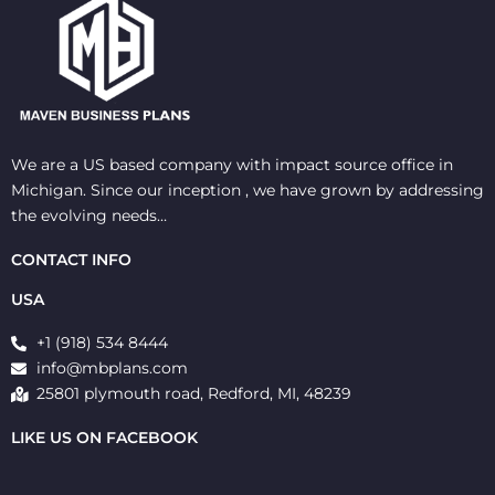
We are a US based company with impact source office in
Michigan. Since our inception , we have grown by addressing
the evolving needs…
CONTACT INFO
USA
+1 (918) 534 8444
info@mbplans.com
25801 plymouth road, Redford, MI, 48239
LIKE US ON FACEBOOK