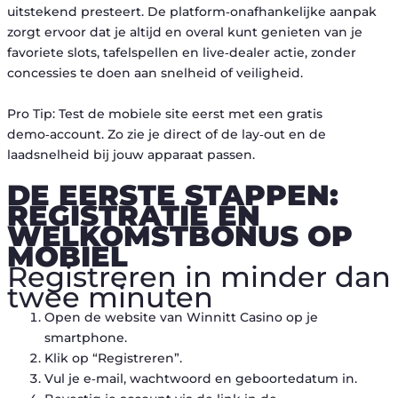
uitstekend presteert. De platform‑onafhankelijke aanpak
zorgt ervoor dat je altijd en overal kunt genieten van je
favoriete slots, tafelspellen en live‑dealer actie, zonder
concessies te doen aan snelheid of veiligheid.
Pro Tip: Test de mobiele site eerst met een gratis
demo‑account. Zo zie je direct of de lay‑out en de
laadsnelheid bij jouw apparaat passen.
DE EERSTE STAPPEN:
REGISTRATIE EN
WELKOMSTBONUS OP
MOBIEL
Registreren in minder dan
twee minuten
Open de website van Winnitt Casino op je
smartphone.
Klik op “Registreren”.
Vul je e‑mail, wachtwoord en geboortedatum in.