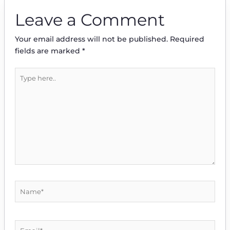
Leave a Comment
Your email address will not be published.
Required
fields are marked
*
Type
here..
Name*
Email*