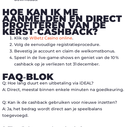
HOE KAN IK ME
AANMELDEN EN DIRECT
PROFITEREN VAN DE
KERST‑CASHBACK?
Klik op
WBetz Casino online
.
Volg de eenvoudige registratieprocedure.
Bevestig je account en claim de welkomstbonus.
Speel in de live‑game‑shows en geniet van de 10 %
cashback op je verliezen tot 31 december.
FAQ‑BLOK
Q: Hoe lang duurt een uitbetaling via iDEAL?
A: Direct, meestal binnen enkele minuten na goedkeuring.
Q: Kan ik de cashback gebruiken voor nieuwe inzetten?
A: Ja, het bedrag wordt direct aan je speelbalans
toegevoegd.