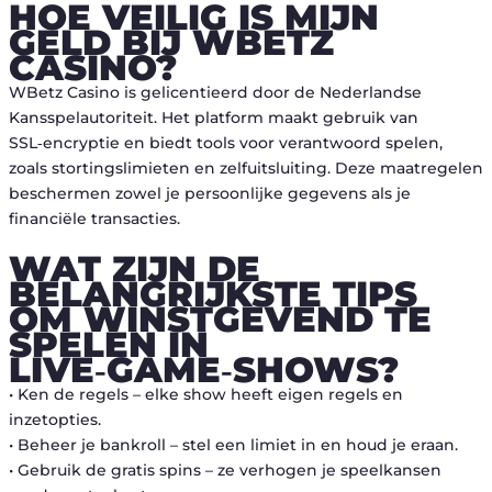
HOE VEILIG IS MIJN
GELD BIJ WBETZ
CASINO?
WBetz Casino is gelicentieerd door de Nederlandse
Kansspelautoriteit. Het platform maakt gebruik van
SSL‑encryptie en biedt tools voor verantwoord spelen,
zoals stortingslimieten en zelfuitsluiting. Deze maatregelen
beschermen zowel je persoonlijke gegevens als je
financiële transacties.
WAT ZIJN DE
BELANGRIJKSTE TIPS
OM WINSTGEVEND TE
SPELEN IN
LIVE‑GAME‑SHOWS?
• Ken de regels – elke show heeft eigen regels en
inzetopties.
• Beheer je bankroll – stel een limiet in en houd je eraan.
• Gebruik de gratis spins – ze verhogen je speelkansen