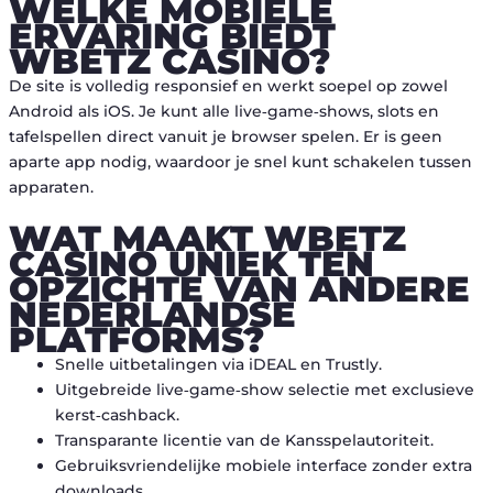
WELKE MOBIELE
ERVARING BIEDT
WBETZ CASINO?
De site is volledig responsief en werkt soepel op zowel
Android als iOS. Je kunt alle live‑game‑shows, slots en
tafelspellen direct vanuit je browser spelen. Er is geen
aparte app nodig, waardoor je snel kunt schakelen tussen
apparaten.
WAT MAAKT WBETZ
CASINO UNIEK TEN
OPZICHTE VAN ANDERE
NEDERLANDSE
PLATFORMS?
Snelle uitbetalingen via iDEAL en Trustly.
Uitgebreide live‑game‑show selectie met exclusieve
kerst‑cashback.
Transparante licentie van de Kansspelautoriteit.
Gebruiksvriendelijke mobiele interface zonder extra
downloads.