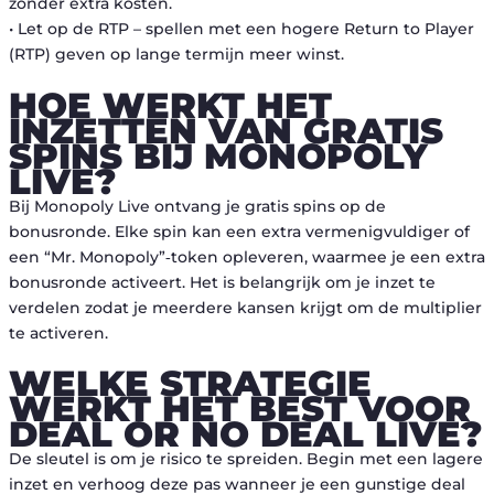
zonder extra kosten.
• Let op de RTP – spellen met een hogere Return to Player
(RTP) geven op lange termijn meer winst.
HOE WERKT HET
INZETTEN VAN GRATIS
SPINS BIJ MONOPOLY
LIVE?
Bij Monopoly Live ontvang je gratis spins op de
bonusronde. Elke spin kan een extra vermenigvuldiger of
een “Mr. Monopoly”‑token opleveren, waarmee je een extra
bonusronde activeert. Het is belangrijk om je inzet te
verdelen zodat je meerdere kansen krijgt om de multiplier
te activeren.
WELKE STRATEGIE
WERKT HET BEST VOOR
DEAL OR NO DEAL LIVE?
De sleutel is om je risico te spreiden. Begin met een lagere
inzet en verhoog deze pas wanneer je een gunstige deal