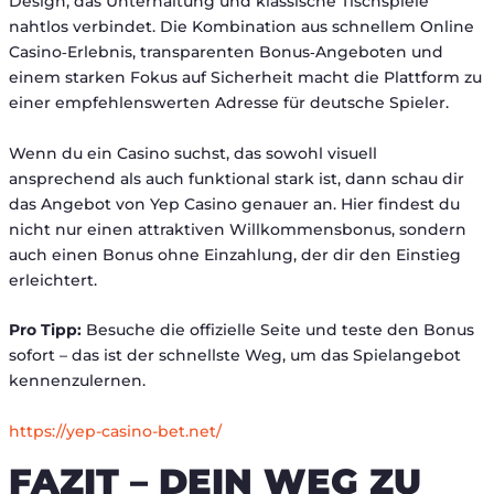
Design, das Unterhaltung und klassische Tischspiele
nahtlos verbindet. Die Kombination aus schnellem Online
Casino‑Erlebnis, transparenten Bonus‑Angeboten und
einem starken Fokus auf Sicherheit macht die Plattform zu
einer empfehlenswerten Adresse für deutsche Spieler.
Wenn du ein Casino suchst, das sowohl visuell
ansprechend als auch funktional stark ist, dann schau dir
das Angebot von Yep Casino genauer an. Hier findest du
nicht nur einen attraktiven Willkommensbonus, sondern
auch einen Bonus ohne Einzahlung, der dir den Einstieg
erleichtert.
Pro Tipp:
Besuche die offizielle Seite und teste den Bonus
sofort – das ist der schnellste Weg, um das Spielangebot
kennenzulernen.
https://yep-casino-bet.net/
FAZIT – DEIN WEG ZU