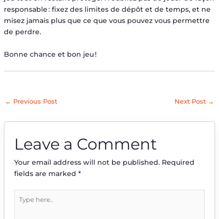
responsable : fixez des limites de dépôt et de temps, et ne
misez jamais plus que ce que vous pouvez vous permettre
de perdre.
Bonne chance et bon jeu !
←
Previous Post
Next Post
→
Leave a Comment
Your email address will not be published.
Required
fields are marked
*
Type
here..