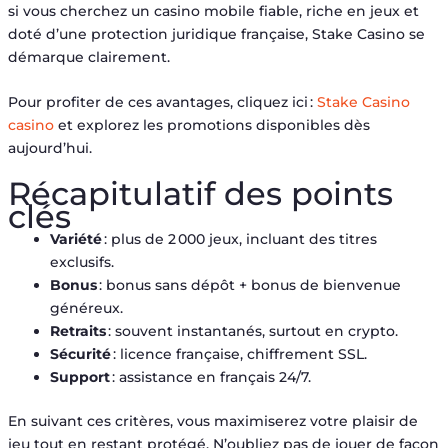
si vous cherchez un casino mobile fiable, riche en jeux et
doté d’une protection juridique française, Stake Casino se
démarque clairement.
Pour profiter de ces avantages, cliquez ici :
Stake Casino
casino
et explorez les promotions disponibles dès
aujourd’hui.
Récapitulatif des points
clés
Variété
: plus de 2 000 jeux, incluant des titres
exclusifs.
Bonus
: bonus sans dépôt + bonus de bienvenue
généreux.
Retraits
: souvent instantanés, surtout en crypto.
Sécurité
: licence française, chiffrement SSL.
Support
: assistance en français 24/7.
En suivant ces critères, vous maximiserez votre plaisir de
jeu tout en restant protégé. N’oubliez pas de jouer de façon