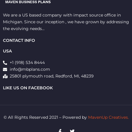
We are a US based company with impact source office in
Michigan. Since our inception , we have grown by addressing
the evolving needs…
CONTACT INFO
USA
+1 (918) 534 8444
info@mbplans.com
25801 plymouth road, Redford, MI, 48239
LIKE US ON FACEBOOK
© All Rights Reserved 2021 – Powered by
MavenUp Creatives.
F
T