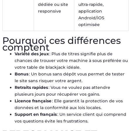
dédiée ou site
ultra‑rapide,
responsive
application
Android/iOS
optimisée
Pourquoi ces différences
comptent
Variété des jeux
: Plus de titres signifie plus de
chances de trouver votre machine à sous préférée ou
votre table de blackjack idéale.
Bonus
: Un bonus sans dépôt vous permet de tester
le site sans risquer votre argent.
Retraits rapides
: Vous ne voulez pas attendre
plusieurs jours pour récupérer vos gains.
Licence française
: Elle garantit la protection de vos
données et la conformité aux lois locales.
Support en français
: Un service client qui comprend
vos questions évite les frustrations.