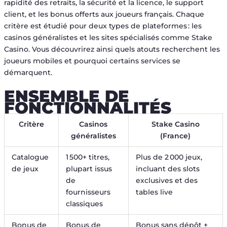
rapidité des retraits, la sécurité et la licence, le support
client, et les bonus offerts aux joueurs français. Chaque
critère est étudié pour deux types de plateformes : les
casinos généralistes et les sites spécialisés comme Stake
Casino. Vous découvrirez ainsi quels atouts recherchent les
joueurs mobiles et pourquoi certains services se
démarquent.
ENSEMBLE DE
FONCTIONNALITÉS
Critère
Casinos
Stake Casino
généralistes
(France)
Catalogue
1 500+ titres,
Plus de 2 000 jeux,
de jeux
plupart issus
incluant des slots
de
exclusives et des
fournisseurs
tables live
classiques
Bonus de
Bonus de
Bonus sans dépôt +