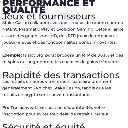
PERFORMANCE ET
QUALITÉ
Jeux et fournisseurs
Stake Casino collabore avec des studios de renom comme
NetEnt, Pragmatic Play et Evolution Gaming. Cette alliance
assure des graphismes HD, des RTP (taux de retour au
joueur) élevés et des fonctionnalités bonus innovantes.
Exemple
: la slot
Starburst
propose un RTP de 96,1 % et des
re‑spins qui augmentent les chances de gains fréquents.
Rapidité des transactions
Les retraits en euros via virement bancaire prennent
généralement 24 h chez Stake Casino, tandis que les
retraits en crypto sont souvent instantanés.
Pro Tip
: activez la vérification d’identité dès votre
inscription pour éviter tout délai de retrait ultérieur.
Sécurité et équité