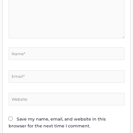
Name*
Email*
Website
Save my name, email, and website in this
browser for the next time I comment.