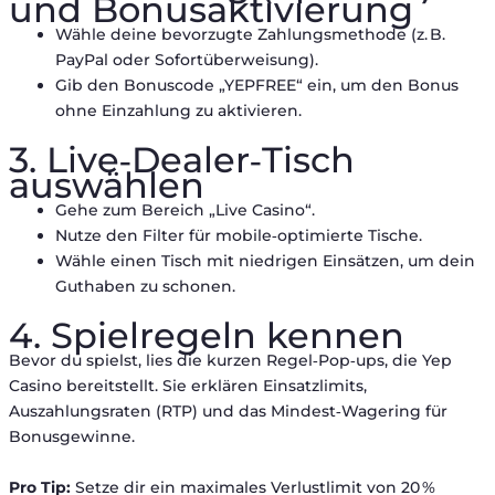
und Bonusaktivierung
Wähle deine bevorzugte Zahlungsmethode (z. B.
PayPal oder Sofortüberweisung).
Gib den Bonuscode „YEPFREE“ ein, um den Bonus
ohne Einzahlung zu aktivieren.
3. Live‑Dealer‑Tisch
auswählen
Gehe zum Bereich „Live Casino“.
Nutze den Filter für mobile‑optimierte Tische.
Wähle einen Tisch mit niedrigen Einsätzen, um dein
Guthaben zu schonen.
4. Spielregeln kennen
Bevor du spielst, lies die kurzen Regel‑Pop‑ups, die Yep
Casino bereitstellt. Sie erklären Einsatzlimits,
Auszahlungsraten (RTP) und das Mindest‑Wagering für
Bonusgewinne.
Pro Tip:
Setze dir ein maximales Verlustlimit von 20 %