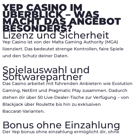
YEP CASINO IM
ÜBERBLICK – WAS
MACHT DAS ANGEBOT
BESONDERS?
Lizenz und Sicherheit
Yep Casino ist von der Malta Gaming Authority (MGA)
lizenziert. Das bedeutet strenge Kontrollen, faire Spiele
und den Schutz deiner Daten.
Spielauswahl und
Softwarepartner
Das Casino arbeitet mit führenden Anbietern wie Evolution
Gaming, NetEnt und Pragmatic Play zusammen. Dadurch
stehen dir über 50 Live‑Dealer‑Tische zur Verfügung – von
Blackjack über Roulette bis hin zu exklusiven
Baccarat‑Varianten.
Bonus ohne Einzahlung
Der Yep bonus ohne einzahlung ermöglicht dir, ohne