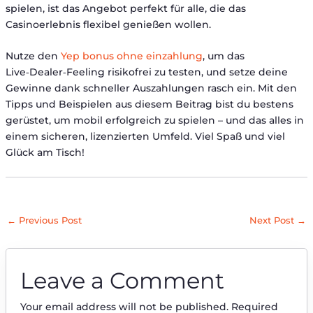
spielen, ist das Angebot perfekt für alle, die das
Casinoerlebnis flexibel genießen wollen.
Nutze den
Yep bonus ohne einzahlung
, um das
Live‑Dealer‑Feeling risikofrei zu testen, und setze deine
Gewinne dank schneller Auszahlungen rasch ein. Mit den
Tipps und Beispielen aus diesem Beitrag bist du bestens
gerüstet, um mobil erfolgreich zu spielen – und das alles in
einem sicheren, lizenzierten Umfeld. Viel Spaß und viel
Glück am Tisch!
←
Previous Post
Next Post
→
Leave a Comment
Your email address will not be published.
Required