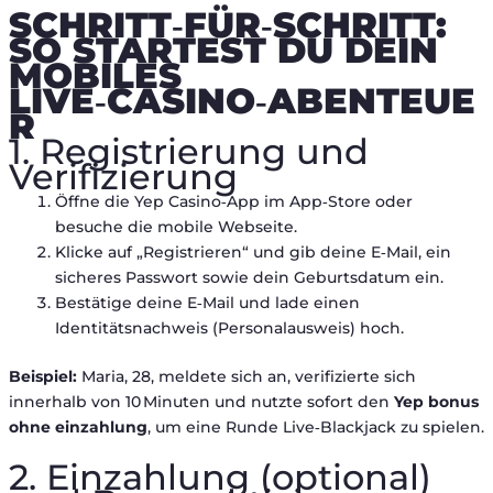
SCHRITT‑FÜR‑SCHRITT:
SO STARTEST DU DEIN
MOBILES
LIVE‑CASINO‑ABENTEUE
R
1. Registrierung und
Verifizierung
Öffne die Yep Casino‑App im App‑Store oder
besuche die mobile Webseite.
Klicke auf „Registrieren“ und gib deine E‑Mail, ein
sicheres Passwort sowie dein Geburtsdatum ein.
Bestätige deine E‑Mail und lade einen
Identitätsnachweis (Personalausweis) hoch.
Beispiel:
Maria, 28, meldete sich an, verifizierte sich
innerhalb von 10 Minuten und nutzte sofort den
Yep bonus
ohne einzahlung
, um eine Runde Live‑Blackjack zu spielen.
2. Einzahlung (optional)