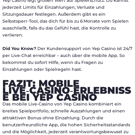
Yep Casino legt großen Wert auf Spielerschutz. Du kannst
jederzeit Limits für Einzahlungen, Verluste und
Sitzungsdauer festlegen. Außerdem gibt es ein
Selbstsperr‑Tool, das dich für bis zu 6 Monate vom Spielen
ausschließt, falls du das Gefühl hast, die Kontrolle zu
verlieren.
Did You Know?
Der Kundensupport von Yep Casino ist 24/7
per Live‑Chat erreichbar – auch über die mobile App. So
bekommst du sofort Hilfe, wenn du Fragen zu
Einzahlungen oder Spielregeln hast.
FAZIT: MOBILE
LIVE‑CASINO‑ERLEBNISS
E BEI YEP CASINO
Das mobile Live‑Casino von Yep Casino kombiniert ein
breites Spielportfolio, schnelle Auszahlungen und einen
attraktiven Bonus ohne Einzahlung. Durch die
benutzerfreundliche App, die hohen Sicherheitsstandards
und die Möglichkeit, jederzeit verantwortungsbewusst zu