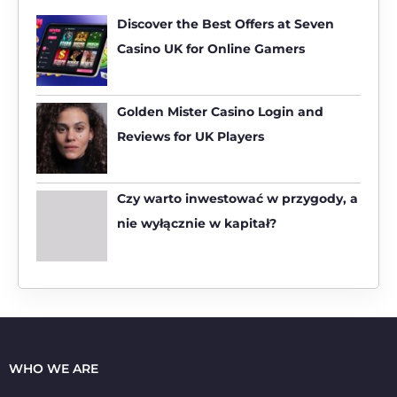
h
Discover the Best Offers at Seven
f
Casino UK for Online Gamers
o
r
:
Golden Mister Casino Login and
Reviews for UK Players
Czy warto inwestować w przygody, a
nie wyłącznie w kapitał?
WHO WE ARE