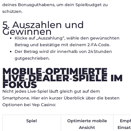
deines Bonusguthabens, um dein Spielbudget zu
schützen.
5. Auszahlen und
Gewinnen
Klicke auf „Auszahlung“, wähle den gewünschten
Betrag und bestätige mit deinem 2‑FA‑Code.
Der Betrag wird dir innerhalb von 24 Stunden
gutgeschrieben.
MOBILE‑OPTIMIERTE
LIVE‑DEALER‑SPIELE IM
FOKUS
Nicht jedes Live‑Spiel läuft gleich gut auf dem
Smartphone. Hier ein kurzer Überblick über die besten
Optionen bei Yep Casino:
Spiel
Optimierte mobile
Empf
Ansicht
Einsa