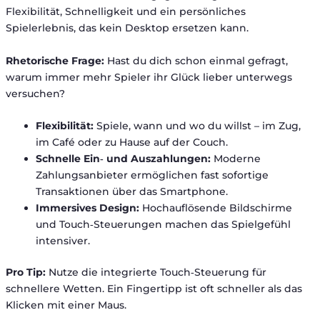
Flexibilität, Schnelligkeit und ein persönliches
Spielerlebnis, das kein Desktop ersetzen kann.
Rhetorische Frage:
Hast du dich schon einmal gefragt,
warum immer mehr Spieler ihr Glück lieber unterwegs
versuchen?
Flexibilität:
Spiele, wann und wo du willst – im Zug,
im Café oder zu Hause auf der Couch.
Schnelle Ein‑ und Auszahlungen:
Moderne
Zahlungsanbieter ermöglichen fast sofortige
Transaktionen über das Smartphone.
Immersives Design:
Hochauflösende Bildschirme
und Touch‑Steuerungen machen das Spielgefühl
intensiver.
Pro Tip:
Nutze die integrierte Touch‑Steuerung für
schnellere Wetten. Ein Fingertipp ist oft schneller als das
Klicken mit einer Maus.