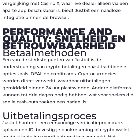
vergelijking met Casino X, waar live dealer alleen via een
aparte app beschikbaar is, biedt Justbit een naadloze
integratie binnen de browser.
PERFORMANCE AND
QUALITY: SNELHEID EN
BETROUWBAARHEID
Betaalmethoden
Een van de sterkste punten van Justbit is de
ondersteuning van crypto betalingen naast traditionele
opties zoals iDEAL en creditcards. Cryptocurrencies
worden direct verwerkt, waardoor uitbetalingen
gemiddeld binnen 24 uur plaatsvinden. Andere platforms
kunnen tot drie dagen nodig hebben, wat voor spelers die
snelle cash-outs zoeken een nadeel is.
Uitbetalingsproces
Justbit hanteert een eenvoudige verificatieprocedure:
upload een ID, bevestig je bankrekening of crypto‑wallet,
en de uitbetaling wordt automatisch verwerkt. Het