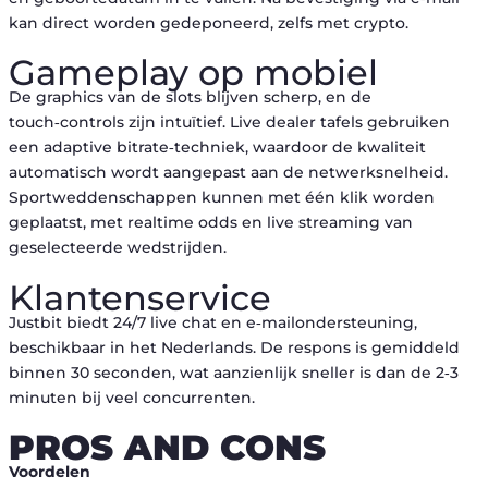
kan direct worden gedeponeerd, zelfs met crypto.
Gameplay op mobiel
De graphics van de slots blijven scherp, en de
touch‑controls zijn intuïtief. Live dealer tafels gebruiken
een adaptive bitrate‑techniek, waardoor de kwaliteit
automatisch wordt aangepast aan de netwerksnelheid.
Sportweddenschappen kunnen met één klik worden
geplaatst, met realtime odds en live streaming van
geselecteerde wedstrijden.
Klantenservice
Justbit biedt 24/7 live chat en e‑mailondersteuning,
beschikbaar in het Nederlands. De respons is gemiddeld
binnen 30 seconden, wat aanzienlijk sneller is dan de 2‑3
minuten bij veel concurrenten.
PROS AND CONS
Voordelen