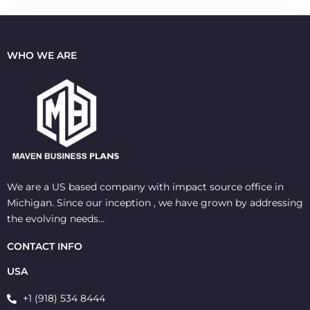
WHO WE ARE
We are a US based company with impact source office in
Michigan. Since our inception , we have grown by addressing
the evolving needs…
CONTACT INFO
USA
+1 (918) 534 8444