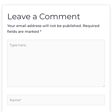
Leave a Comment
Your email address will not be published.
Required
fields are marked
*
Type
here..
Name*