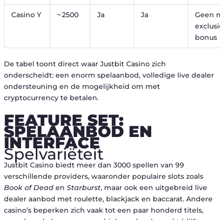
Casino Y
~ 2500
Ja
Ja
Geen 
exclus
bonus
De tabel toont direct waar Justbit Casino zich
onderscheidt: een enorm spelaanbod, volledige live dealer
ondersteuning en de mogelijkheid om met
cryptocurrency te betalen.
FEATURE SET:
SPELAANBOD EN
INTERFACE
Spelvariëteit
Justbit Casino biedt meer dan 3000 spellen van 99
verschillende providers, waaronder populaire slots zoals
Book of Dead
en
Starburst
, maar ook een uitgebreid live
dealer aanbod met roulette, blackjack en baccarat. Andere
casino’s beperken zich vaak tot een paar honderd titels,