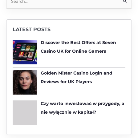
S
e
a
r
LATEST POSTS
c
h
Discover the Best Offers at Seven
f
Casino UK for Online Gamers
o
r
:
Golden Mister Casino Login and
Reviews for UK Players
Czy warto inwestować w przygody, a
nie wyłącznie w kapitał?