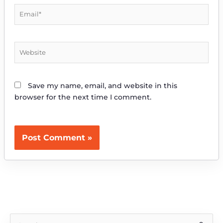
Email*
Website
Save my name, email, and website in this
browser for the next time I comment.