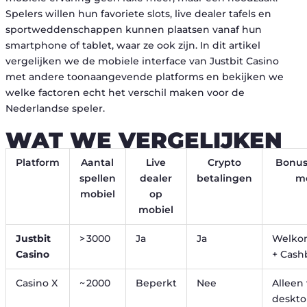
Spelers willen hun favoriete slots, live dealer tafels en
sportweddenschappen kunnen plaatsen vanaf hun
smartphone of tablet, waar ze ook zijn. In dit artikel
vergelijken we de mobiele interface van Justbit Casino
met andere toonaangevende platforms en bekijken we
welke factoren echt het verschil maken voor de
Nederlandse speler.
WAT WE VERGELIJKEN
Platform
Aantal
Live
Crypto
Bonus
spellen
dealer
betalingen
mo
mobiel
op
mobiel
Justbit
> 3000
Ja
Ja
Welko
Casino
+ Cash
Casino X
~ 2000
Beperkt
Nee
Alleen
deskto