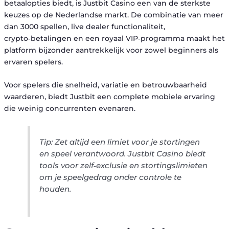
betaalopties biedt, is Justbit Casino een van de sterkste
keuzes op de Nederlandse markt. De combinatie van meer
dan 3000 spellen, live dealer functionaliteit,
crypto‑betalingen en een royaal VIP‑programma maakt het
platform bijzonder aantrekkelijk voor zowel beginners als
ervaren spelers.
Voor spelers die snelheid, variatie en betrouwbaarheid
waarderen, biedt Justbit een complete mobiele ervaring
die weinig concurrenten evenaren.
Tip: Zet altijd een limiet voor je stortingen
en speel verantwoord. Justbit Casino biedt
tools voor zelf‑exclusie en stortingslimieten
om je speelgedrag onder controle te
houden.