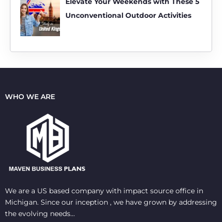
Elevate Your Weekends with These 5
Unconventional Outdoor Activities
WHO WE ARE
We are a US based company with impact source office in
Michigan. Since our inception , we have grown by addressing
the evolving needs…