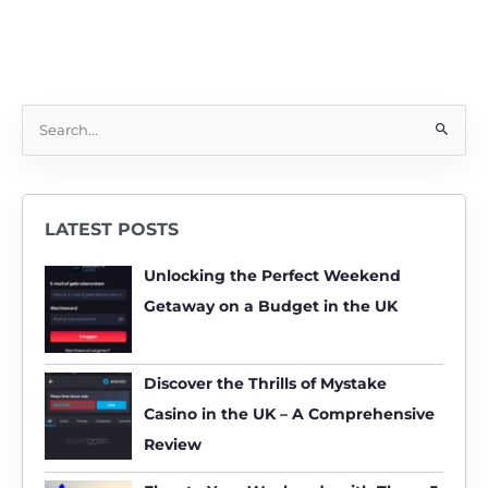
S
e
a
r
LATEST POSTS
c
h
Unlocking the Perfect Weekend
f
Getaway on a Budget in the UK
o
r
:
Discover the Thrills of Mystake
Casino in the UK – A Comprehensive
Review