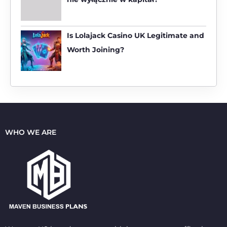
Is Lolajack Casino UK Legitimate and
Worth Joining?
WHO WE ARE