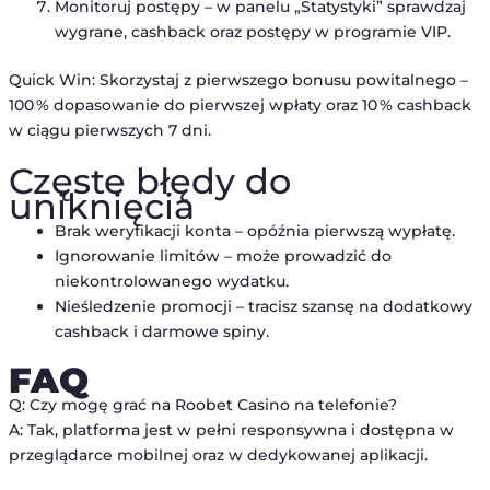
Monitoruj postępy – w panelu „Statystyki” sprawdzaj
wygrane, cashback oraz postępy w programie VIP.
Quick Win: Skorzystaj z pierwszego bonusu powitalnego –
100 % dopasowanie do pierwszej wpłaty oraz 10 % cashback
w ciągu pierwszych 7 dni.
Częste błędy do
uniknięcia
Brak weryfikacji konta – opóźnia pierwszą wypłatę.
Ignorowanie limitów – może prowadzić do
niekontrolowanego wydatku.
Nieśledzenie promocji – tracisz szansę na dodatkowy
cashback i darmowe spiny.
FAQ
Q: Czy mogę grać na Roobet Casino na telefonie?
A: Tak, platforma jest w pełni responsywna i dostępna w
przeglądarce mobilnej oraz w dedykowanej aplikacji.