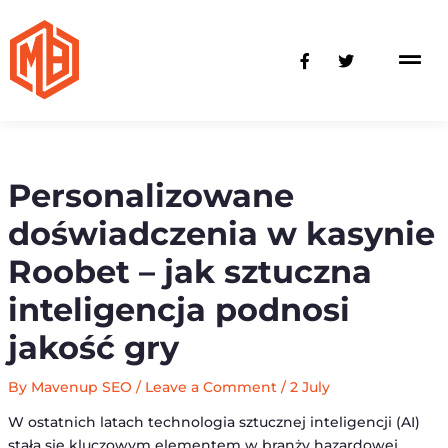
Skip
to
F
T
content
a
w
c
i
e
t
b
t
o
e
o
r
k
-
Personalizowane
f
doświadczenia w kasynie
Roobet – jak sztuczna
inteligencja podnosi
jakość gry
By
Mavenup SEO
/
Leave a Comment
/
2 July
W ostatnich latach technologia sztucznej inteligencji (AI)
stała się kluczowym elementem w branży hazardowej.