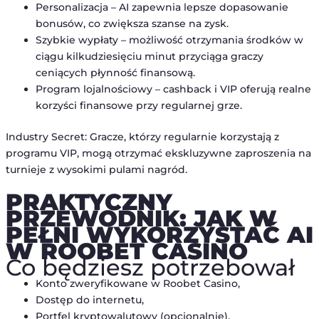
Personalizacja – AI zapewnia lepsze dopasowanie
bonusów, co zwiększa szanse na zysk.
Szybkie wypłaty – możliwość otrzymania środków w
ciągu kilkudziesięciu minut przyciąga graczy
ceniących płynność finansową.
Program lojalnościowy – cashback i VIP oferują realne
korzyści finansowe przy regularnej grze.
Industry Secret: Gracze, którzy regularnie korzystają z
programu VIP, mogą otrzymać ekskluzywne zaproszenia na
turnieje z wysokimi pulami nagród.
PRAKTYCZNY
PRZEWODNIK: JAK W
PEŁNI WYKORZYSTAĆ AI
W ROOBET CASINO
Co będziesz potrzebował
Konto zweryfikowane w Roobet Casino,
Dostęp do internetu,
Portfel kryptowalutowy (opcjonalnie),