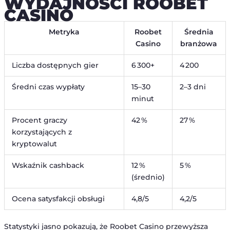
WYDAJNOŚCI ROOBET
CASINO
Metryka
Roobet
Średnia
Casino
branżowa
Liczba dostępnych gier
6 300+
4 200
Średni czas wypłaty
15–30
2–3 dni
minut
Procent graczy
42 %
27 %
korzystających z
kryptowalut
Wskaźnik cashback
12 %
5 %
(średnio)
Ocena satysfakcji obsługi
4,8/5
4,2/5
Statystyki jasno pokazują, że Roobet Casino przewyższa