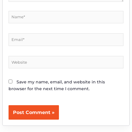
Name*
Email*
Website
Save my name, email, and website in this
browser for the next time I comment.