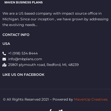
We are a US based company with impact source office in
Michigan. Since our inception , we have grown by addressing
the evolving needs…
CONTACT INFO
USA
+1 (918) 534 8444
info@mbplans.com
25801 plymouth road, Redford, MI, 48239
LIKE US ON FACEBOOK
© All Rights Reserved 2021 – Powered by
MavenUp Creatives.
F
T