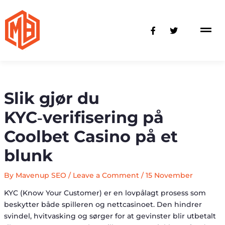
Skip
to
F
T
content
a
w
c
i
e
t
b
t
o
e
o
r
k
-
Slik gjør du
f
KYC‑verifisering på
Coolbet Casino på et
blunk
By
Mavenup SEO
/
Leave a Comment
/
15 November
KYC (Know Your Customer) er en lovpålagt prosess som
beskytter både spilleren og nettcasinoet. Den hindrer
svindel, hvitvasking og sørger for at gevinster blir utbetalt