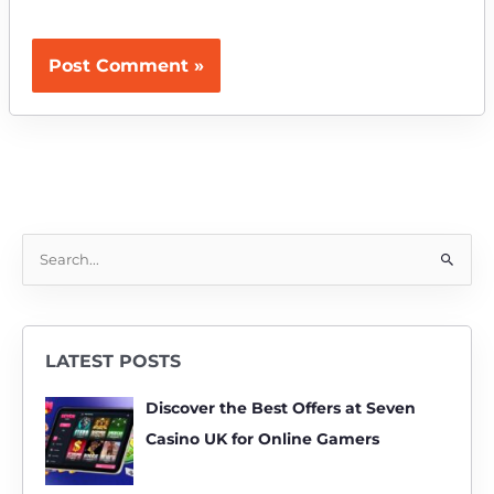
S
e
a
r
LATEST POSTS
c
h
Discover the Best Offers at Seven
f
Casino UK for Online Gamers
o
r