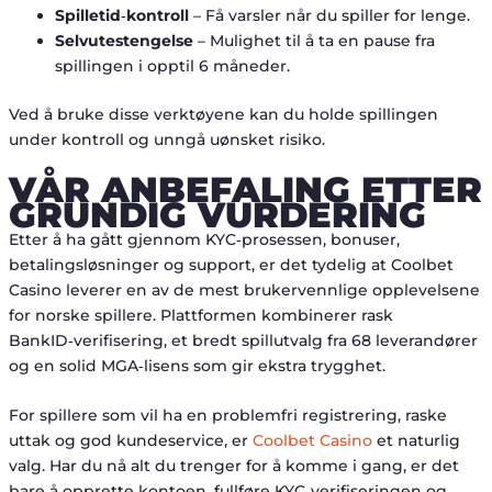
Spilletid‑kontroll
– Få varsler når du spiller for lenge.
Selvutestengelse
– Mulighet til å ta en pause fra
spillingen i opptil 6 måneder.
Ved å bruke disse verktøyene kan du holde spillingen
under kontroll og unngå uønsket risiko.
VÅR ANBEFALING ETTER
GRUNDIG VURDERING
Etter å ha gått gjennom KYC‑prosessen, bonuser,
betalingsløsninger og support, er det tydelig at Coolbet
Casino leverer en av de mest brukervennlige opplevelsene
for norske spillere. Plattformen kombinerer rask
BankID‑verifisering, et bredt spillutvalg fra 68 leverandører
og en solid MGA‑lisens som gir ekstra trygghet.
For spillere som vil ha en problemfri registrering, raske
uttak og god kundeservice, er
Coolbet Casino
et naturlig
valg. Har du nå alt du trenger for å komme i gang, er det
bare å opprette kontoen, fullføre KYC‑verifiseringen og