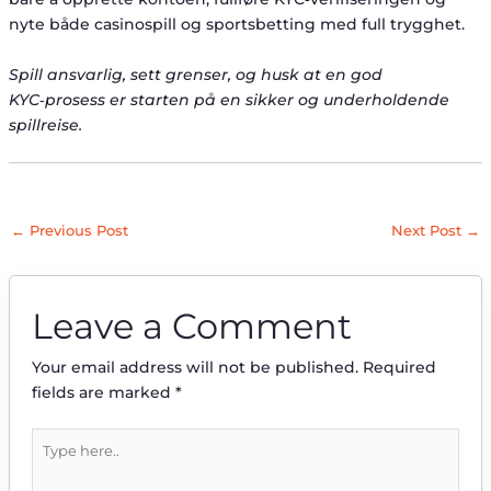
nyte både casinospill og sportsbetting med full trygghet.
Spill ansvarlig, sett grenser, og husk at en god
KYC‑prosess er starten på en sikker og underholdende
spillreise.
←
Previous Post
Next Post
→
Leave a Comment
Your email address will not be published.
Required
fields are marked
*
Type
here..