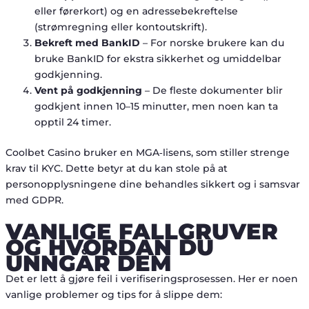
eller førerkort) og en adressebekreftelse
(strømregning eller kontoutskrift).
Bekreft med BankID
– For norske brukere kan du
bruke BankID for ekstra sikkerhet og umiddelbar
godkjenning.
Vent på godkjenning
– De fleste dokumenter blir
godkjent innen 10–15 minutter, men noen kan ta
opptil 24 timer.
Coolbet Casino bruker en MGA‑lisens, som stiller strenge
krav til KYC. Dette betyr at du kan stole på at
personopplysningene dine behandles sikkert og i samsvar
med GDPR.
VANLIGE FALLGRUVER
OG HVORDAN DU
UNNGÅR DEM
Det er lett å gjøre feil i verifiseringsprosessen. Her er noen
vanlige problemer og tips for å slippe dem: