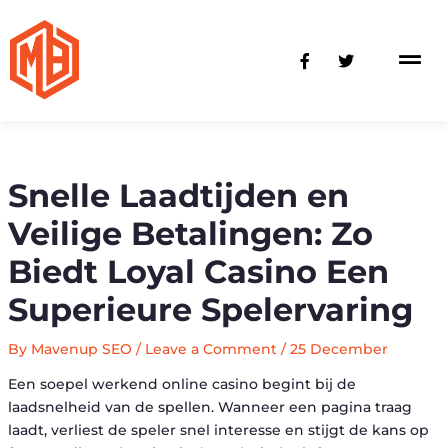
Skip
to
F
T
content
a
w
c
i
e
t
b
t
o
e
o
r
k
-
Snelle Laadtijden en
f
Veilige Betalingen: Zo
Biedt Loyal Casino Een
Superieure Spelervaring
By
Mavenup SEO
/
Leave a Comment
/
25 December
Een soepel werkend online casino begint bij de
laadsnelheid van de spellen. Wanneer een pagina traag
laadt, verliest de speler snel interesse en stijgt de kans op