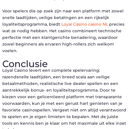
Voor spelers die op zoek zijn naar een platform met zowel
snelle laadtijden, veilige betalingen en een rijkelijk
loyaliteitsprogramma, biedt
Loyal Casino casino NL
precies
wat ze nodig hebben. Het casino combineert technische
perfectie met een klantgerichte benadering, waardoor
zowel beginners als ervaren high‑rollers zich welkom
voelen.
Conclusie
Loyal Casino levert een complete spelervaring:
razendsnelle laadtijden, een breed scala aan veilige
betaalmethoden, realistische live dealer spellen en een
aantrekkelijk bonus‑ en loyaliteitsprogramma. Door te
kiezen voor een gelicentieerd platform met transparante
voorwaarden, kun je met een gerust hart genieten van je
favoriete casinospellen. Vergeet niet om altijd verantwoord
te spelen en je eigen limieten te bepalen. Met de juiste
tools en kennis ben je klaar om het maximale uit elke inzet