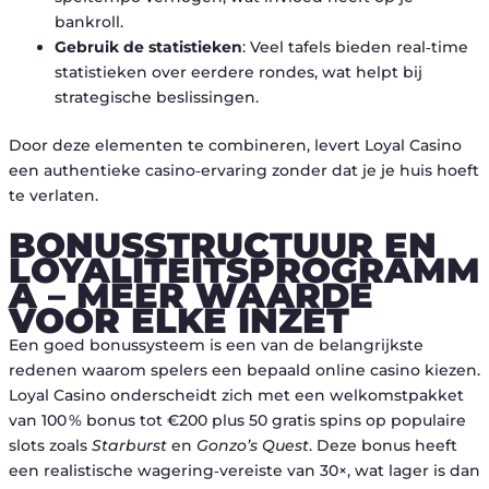
bankroll.
Gebruik de statistieken
: Veel tafels bieden real‑time
statistieken over eerdere rondes, wat helpt bij
strategische beslissingen.
Door deze elementen te combineren, levert Loyal Casino
een authentieke casino‑ervaring zonder dat je je huis hoeft
te verlaten.
BONUSSTRUCTUUR EN
LOYALITEITSPROGRAMM
A – MEER WAARDE
VOOR ELKE INZET
Een goed bonussysteem is een van de belangrijkste
redenen waarom spelers een bepaald online casino kiezen.
Loyal Casino onderscheidt zich met een welkomstpakket
van 100 % bonus tot €200 plus 50 gratis spins op populaire
slots zoals
Starburst
en
Gonzo’s Quest
. Deze bonus heeft
een realistische wagering‑vereiste van 30×, wat lager is dan