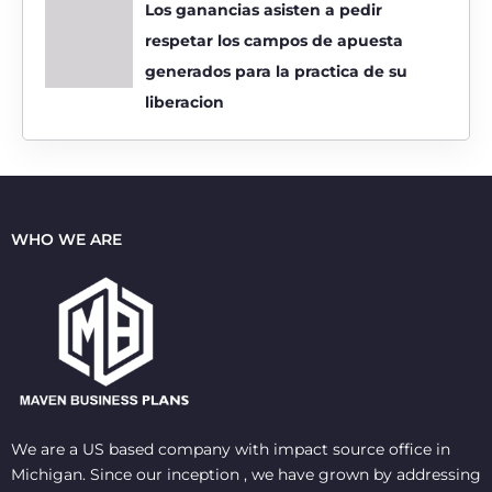
Los ganancias asisten a pedir
respetar los campos de apuesta
generados para la practica de su
liberacion
WHO WE ARE
We are a US based company with impact source office in
Michigan. Since our inception , we have grown by addressing