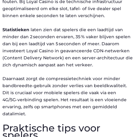
fouten. Bij Loyal Casino is de technische infrastructuur
geoptimaliseerd om elke slot, tafel‑ of live dealer spel
binnen enkele seconden te laten verschijnen.
Statistieken
laten zien dat spelers die een laadtijd van
minder dan 2 seconden ervaren, 35 % vaker blijven spelen
dan bij een laadtijd van 5 seconden of meer. Daarom
investeert Loyal Casino in geavanceerde CDN‑netwerken
(Content Delivery Network) en een server‑architectuur die
zich dynamisch aanpast aan het verkeer.
Daarnaast zorgt de compressietechniek voor minder
bandbreedte‑gebruik zonder verlies van beeldkwaliteit.
Dit is cruciaal voor mobiele spelers die vaak via een
4G/5G‑verbinding spelen. Het resultaat is een vloeiende
ervaring, zelfs op smartphones met een gemiddeld
datalimiet.
Praktische tips voor
spelers