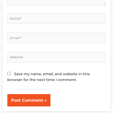
Name*
Email*
Website
Save my name, email, and website in this
browser for the next time I comment.