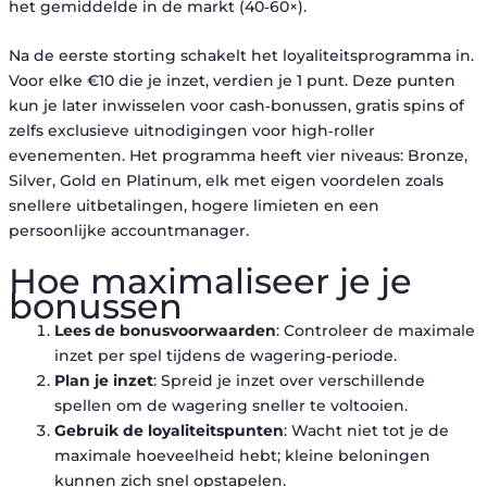
het gemiddelde in de markt (40‑60×).
Na de eerste storting schakelt het loyaliteitsprogramma in.
Voor elke €10 die je inzet, verdien je 1 punt. Deze punten
kun je later inwisselen voor cash‑bonussen, gratis spins of
zelfs exclusieve uitnodigingen voor high‑roller
evenementen. Het programma heeft vier niveaus: Bronze,
Silver, Gold en Platinum, elk met eigen voordelen zoals
snellere uitbetalingen, hogere limieten en een
persoonlijke accountmanager.
Hoe maximaliseer je je
bonussen
Lees de bonusvoorwaarden
: Controleer de maximale
inzet per spel tijdens de wagering‑periode.
Plan je inzet
: Spreid je inzet over verschillende
spellen om de wagering sneller te voltooien.
Gebruik de loyaliteitspunten
: Wacht niet tot je de
maximale hoeveelheid hebt; kleine beloningen
kunnen zich snel opstapelen.