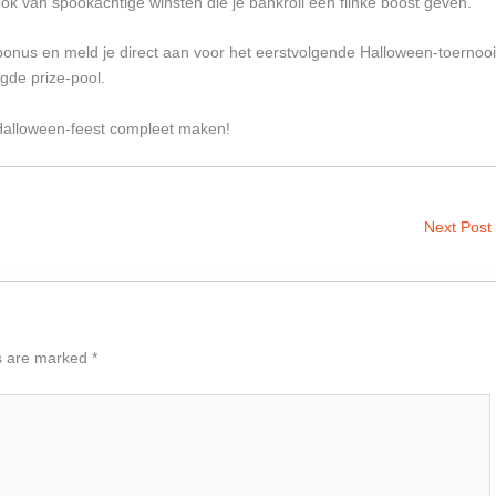
k van spookachtige winsten die je bankroll een flinke boost geven.
onus en meld je direct aan voor het eerstvolgende Halloween‑toernooi
gde prize‑pool.
e Halloween‑feest compleet maken!
Next Post
ds are marked
*