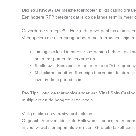
Did You Know?
De meeste toernooien bij dit casino draaie
Een hogere RTP betekent dat je op de lange termijn meer ge
Gevorderde strategieën: Hoe je de prize‑pool maximaliseer
Voor spelers die al ervaring hebben met toernooien, zijn e
Timing is alles: De meeste toernooien hebben piekmo
om meer punten te verzamelen.
Spelkeuze: Kies spellen met een hoge “hit frequency
Multipliers benutten: Sommige toernooien bieden tijdeli
inzet in deze periodes in.
Pro Tip:
Houd de toernooikalender van
Vinci Spin Casino
multipliers en de hoogste prize‑pools.
Veilig spelen en verantwoord gokken
Ongeacht hoe verleidelijk de Halloween‑bonussen en toernooi
in voor zowel stortingen als verliezen. Gebruik de zelf‑exclus