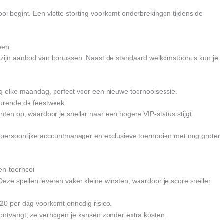
ooi begint. Een vlotte storting voorkomt onderbrekingen tijdens de
een
o zijn aanbod van bonussen. Naast de standaard welkomstbonus kun je
ng elke maandag, perfect voor een nieuwe toernooisessie.
durende de feestweek.
nten op, waardoor je sneller naar een hogere VIP‑status stijgt.
n persoonlijke accountmanager en exclusieve toernooien met nog grote
en‑toernooi
i. Deze spellen leveren vaker kleine winsten, waardoor je score sneller
 €20 per dag voorkomt onnodig risico.
 ontvangt; ze verhogen je kansen zonder extra kosten.