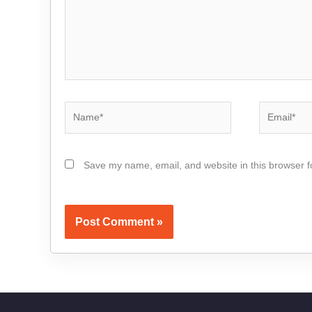
Name*
Email*
Save my name, email, and website in this browser f